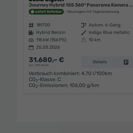
Journey Hybrid 155 360° Panorama Kamera el.Heckklappe Tote Winkel Navi el Heckklappe 2 x Einparkhilfe 19 Zoll Felgen
sofort lieferbar
Neuwagen mit Tageszulassung
Fahrzeugnr.
181700
Getriebe
Autom. 6-Gang
Kraftstoff
Hybrid Benzin
Außenfarbe
Indigo Blue metallic
Leistung
115 kW (156 PS)
Kilometerstand
10 km
25.03.2026
31.680,– €
Details
Fa
incl. 19% MwSt.
Verbrauch kombiniert:
4,70 l/100km
CO
-Klasse:
C
2
CO
-Emissionen:
106,00 g/km
2