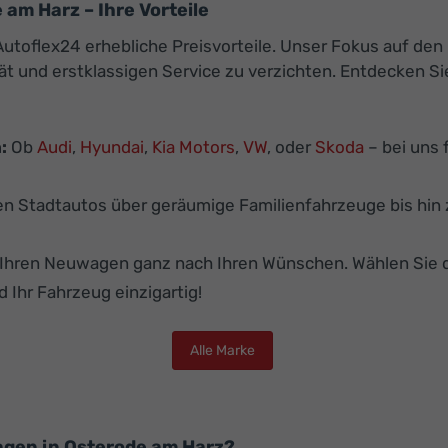
m Harz – Ihre Vorteile
utoflex24 erhebliche Preisvorteile. Unser Fokus auf den
ät und erstklassigen Service zu verzichten. Entdecken S
:
Ob
Audi
,
Hyundai
,
Kia Motors
,
VW
, oder
Skoda
– bei uns 
 Stadtautos über geräumige Familienfahrzeuge bis hin z
e Ihren Neuwagen ganz nach Ihren Wünschen. Wählen Sie 
d Ihr Fahrzeug einzigartig!
Alle Marke
agen in Osterode am Harz?