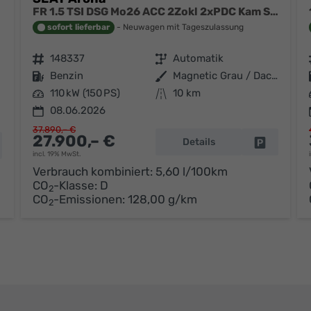
FR 1.5 TSI DSG Mo26 ACC 2Zokl 2xPDC Kam SHZ Full Link
sofort lieferbar
Neuwagen mit Tageszulassung
Fahrzeugnr.
148337
Getriebe
Automatik
Kraftstoff
Benzin
Außenfarbe
Magnetic Grau / Dach Schwarz
Leistung
110 kW (150 PS)
Kilometerstand
10 km
08.06.2026
37.890,– €
27.900,– €
Details
Fahrzeug p
hrzeug parken
incl. 19% MwSt.
Verbrauch kombiniert:
5,60 l/100km
CO
-Klasse:
D
2
CO
-Emissionen:
128,00 g/km
2