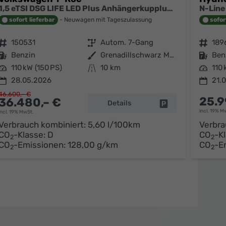
1,5 eTSI DSG LIFE LED Plus Anhängerkupplung Navigation Digital Pro Sitzheizung beheiztes Lenkrad 17 Zoll Alu 5J Garantie
sofort lieferbar
Neuwagen mit Tageszulassung
sofor
Fahrzeugnr.
150531
Getriebe
Autom. 7-Gang
Fahrzeugnr.
189
Kraftstoff
Benzin
Außenfarbe
Grenadillschwarz Metallic
Kraftstoff
Ben
Leistung
110 kW (150 PS)
Kilometerstand
10 km
Leistung
110 
28.05.2026
21.
46.600,– €
25.9
36.480,– €
Details
arken
Fahrzeug parken
incl. 19% M
incl. 19% MwSt.
Verbrauch kombiniert:
5,60 l/100km
Verbra
CO
-Klasse:
D
CO
-K
2
2
CO
-Emissionen:
128,00 g/km
CO
-E
2
2