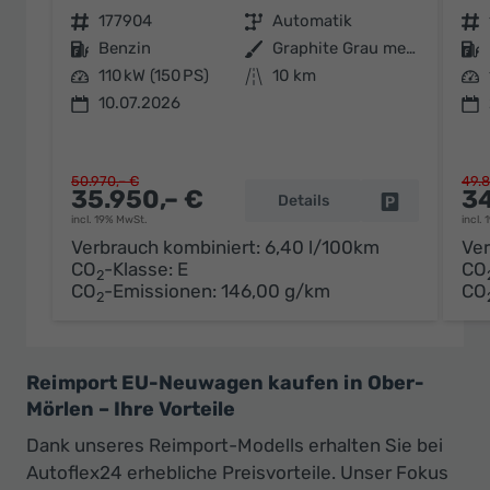
Fahrzeugnr.
177904
Getriebe
Automatik
Fahrzeugnr.
Kraftstoff
Benzin
Außenfarbe
Graphite Grau metallic
Kraftstoff
Leistung
110 kW (150 PS)
Kilometerstand
10 km
Leistung
10.07.2026
50.970,– €
49.8
35.950,– €
34
Details
Fahrzeug par
incl. 19% MwSt.
incl.
Verbrauch kombiniert:
6,40 l/100km
Ver
CO
-Klasse:
E
CO
2
CO
-Emissionen:
146,00 g/km
CO
2
Reimport EU-Neuwagen kaufen in Ober-
Mörlen – Ihre Vorteile
Dank unseres Reimport-Modells erhalten Sie bei
Autoflex24 erhebliche Preisvorteile. Unser Fokus