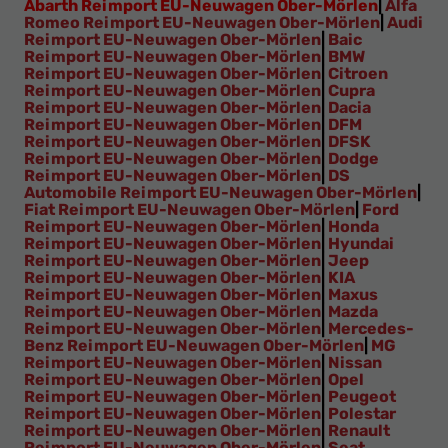
Abarth Reimport EU-Neuwagen Ober-Mörlen
|
Alfa
Romeo Reimport EU-Neuwagen Ober-Mörlen
|
Audi
Reimport EU-Neuwagen Ober-Mörlen
|
Baic
Reimport EU-Neuwagen Ober-Mörlen
|
BMW
Reimport EU-Neuwagen Ober-Mörlen
|
Citroen
Reimport EU-Neuwagen Ober-Mörlen
|
Cupra
Reimport EU-Neuwagen Ober-Mörlen
|
Dacia
Reimport EU-Neuwagen Ober-Mörlen
|
DFM
Reimport EU-Neuwagen Ober-Mörlen
|
DFSK
Reimport EU-Neuwagen Ober-Mörlen
|
Dodge
Reimport EU-Neuwagen Ober-Mörlen
|
DS
Automobile Reimport EU-Neuwagen Ober-Mörlen
|
Fiat Reimport EU-Neuwagen Ober-Mörlen
|
Ford
Reimport EU-Neuwagen Ober-Mörlen
|
Honda
Reimport EU-Neuwagen Ober-Mörlen
|
Hyundai
Reimport EU-Neuwagen Ober-Mörlen
|
Jeep
Reimport EU-Neuwagen Ober-Mörlen
|
KIA
Reimport EU-Neuwagen Ober-Mörlen
|
Maxus
Reimport EU-Neuwagen Ober-Mörlen
|
Mazda
Reimport EU-Neuwagen Ober-Mörlen
|
Mercedes-
Benz Reimport EU-Neuwagen Ober-Mörlen
|
MG
Reimport EU-Neuwagen Ober-Mörlen
|
Nissan
Reimport EU-Neuwagen Ober-Mörlen
|
Opel
Reimport EU-Neuwagen Ober-Mörlen
|
Peugeot
Reimport EU-Neuwagen Ober-Mörlen
|
Polestar
Reimport EU-Neuwagen Ober-Mörlen
|
Renault
Reimport EU-Neuwagen Ober-Mörlen
|
Seat