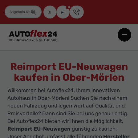
0
Fahrzeugnummer
Autoflex24
GmbH
-
EU-
Reimport EU-Neuwagen
Neuwagen
kaufen in Ober-Mörlen
Jahreswagen
und
Willkommen bei Autoflex24, Ihrem innovativen
Gebrauchtwagen
Autohaus in Ober-Mörlen! Suchen Sie nach einem
zu
neuen Fahrzeug und legen Wert auf Qualität und
Top-
Preisvorteile? Dann sind Sie bei uns genau richtig.
Bei Autoflex24 bieten wir Ihnen die Möglichkeit,
Preisen
Reimport EU-Neuwagen
günstig zu kaufen.
-
Unser Angebot umfasst alle führenden
Hersteller