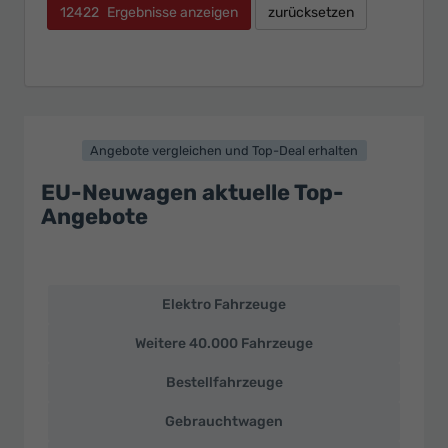
12422
Ergebnisse anzeigen
zurücksetzen
Angebote vergleichen und Top-Deal erhalten
EU-Neuwagen aktuelle Top-
Angebote
Elektro Fahrzeuge
EU-
Neuwagen
Weitere 40.000 Fahrzeuge
und
deutsche
Bestellfahrzeuge
Fahrzeuge
zu
Gebrauchtwagen
Top-
Preisen