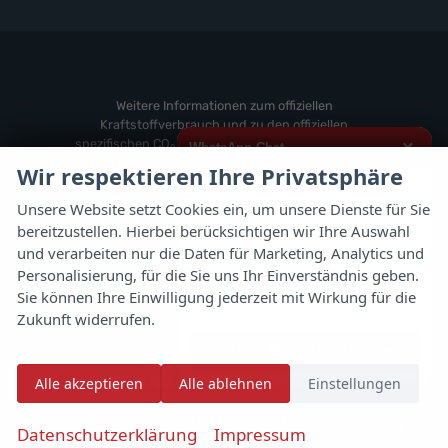
von
Fahrzeuge
anzeigen
Weitere
von
anzeigen
Zeekr
anzeigen
Weitere Informationen zum offiziellen
Kraftstoffverbrauch und zu den offiziellen
spezifischen CO
-Emissionen und gegebenenfalls
×
WhatsApp Chat
2
zum Stromverbrauch neuer PKW können dem
Wir respektieren Ihre Privatsphäre
'Leitfaden über den offiziellen Kraftstoffverbrauch,
Hallo,
die offiziellen spezifischen CO
-Emissionen und
2
Unsere Website setzt Cookies ein, um unsere Dienste für Sie
den offiziellen Stromverbrauch neuer PKW'
bereitzustellen. Hierbei berücksichtigen wir Ihre Auswahl
ich interessiere mich für das oben
entnommen werden, der an allen Verkaufsstellen
genannte Fahrzeug und freue mich
und verarbeiten nur die Daten für Marketing, Analytics und
und bei der 'Deutschen Automobil Treuhand
über Eure Kontaktaufnahme.
Personalisierung, für die Sie uns Ihr Einverständnis geben.
GmbH' unentgeltlich erhältlich ist unter
Sie können Ihre Einwilligung jederzeit mit Wirkung für die
www.dat.de.
Viele Grüße
Zukunft widerrufen.
Jetzt per WhatsApp schreiben
© 2026
Autoflex 24 GmbH
Alle akzeptieren
Alle ablehnen
Einstellungen
✆
Powered by Autrado
Datenschutzerklärung
Impressum