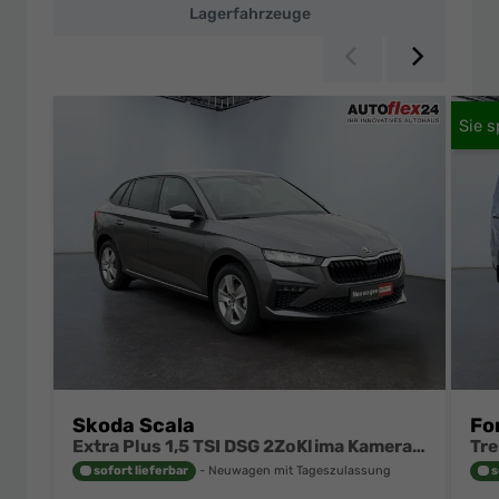
Lagerfahrzeuge
Zurück
Weiter
Skoda Scala
Fo
Extra Plus 1,5 TSI DSG 2ZoKlima Kamera 2 x PDC Sitzheizung 5j Garantie Dig Cockpit
sofort lieferbar
Neuwagen mit Tageszulassung
s