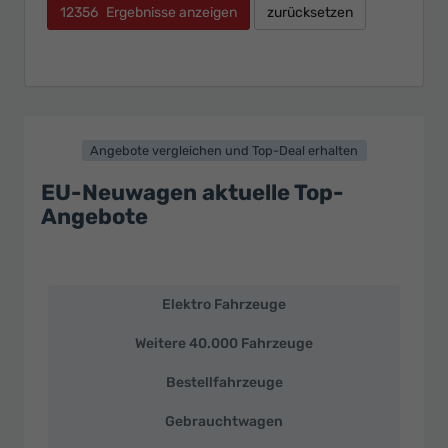
12356
Ergebnisse anzeigen
zurücksetzen
Angebote vergleichen und Top-Deal erhalten
EU-Neuwagen aktuelle Top-
Angebote
Elektro Fahrzeuge
EU-
Neuwagen
Weitere 40.000 Fahrzeuge
und
deutsche
Bestellfahrzeuge
Fahrzeuge
zu
Gebrauchtwagen
Top-
Preisen