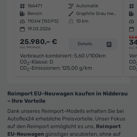
Fahrzeugnr.
166471
Getriebe
Automatik
Fahrzeugnr.
Kraftstoff
Benzin
Außenfarbe
Graphite Grau metallic
Kraftstoff
Leistung
110 kW (150 PS)
Kilometerstand
10 km
Leistung
19.03.2026
53.6
25.980,– €
34
Details
Fahrzeug par
incl. 19% MwSt.
incl.
Verbrauch kombiniert:
5,60 l/100km
Ver
CO
-Klasse:
D
CO
2
CO
-Emissionen:
125,00 g/km
CO
2
Reimport EU-Neuwagen kaufen in Nidderau
– Ihre Vorteile
Dank unseres Reimport-Modells erhalten Sie bei
Autoflex24 erhebliche Preisvorteile. Unser Fokus
auf den Reimport ermöglicht es uns,
Reimport
EU-Neuwagen
günstiger anzubieten, ohne auf