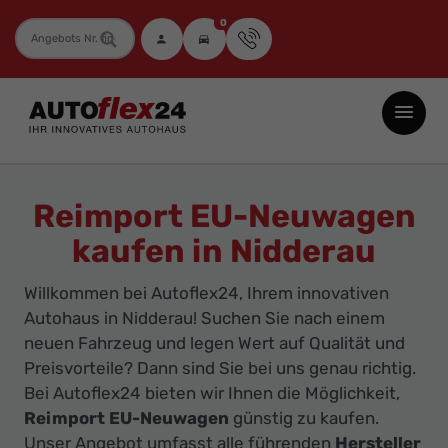
0
Fahrzeugnummer
Autoflex24
GmbH
-
EU-
Reimport EU-Neuwagen
Neuwagen
kaufen in Nidderau
Jahreswagen
und
Willkommen bei Autoflex24, Ihrem innovativen
Gebrauchtwagen
Autohaus in Nidderau! Suchen Sie nach einem
zu
neuen Fahrzeug und legen Wert auf Qualität und
Top-
Preisvorteile? Dann sind Sie bei uns genau richtig.
Bei Autoflex24 bieten wir Ihnen die Möglichkeit,
Preisen
Reimport EU-Neuwagen
günstig zu kaufen.
-
Unser Angebot umfasst alle führenden
Hersteller