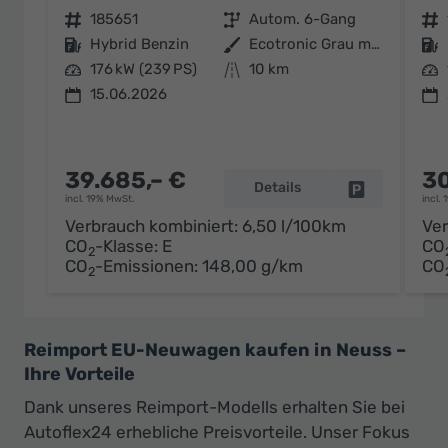
Fahrzeugnr.
185651
Getriebe
Autom. 6-Gang
Fahrzeugnr.
Kraftstoff
Hybrid Benzin
Außenfarbe
Ecotronic Grau metallic
Kraftstoff
Leistung
176 kW (239 PS)
Kilometerstand
10 km
Leistung
15.06.2026
39.685,– €
30
Details
Fahrzeug par
incl. 19% MwSt.
incl.
Verbrauch kombiniert:
6,50 l/100km
Ver
CO
-Klasse:
E
CO
2
CO
-Emissionen:
148,00 g/km
CO
2
Reimport EU-Neuwagen kaufen in Neuss –
Ihre Vorteile
Dank unseres Reimport-Modells erhalten Sie bei
Autoflex24 erhebliche Preisvorteile. Unser Fokus