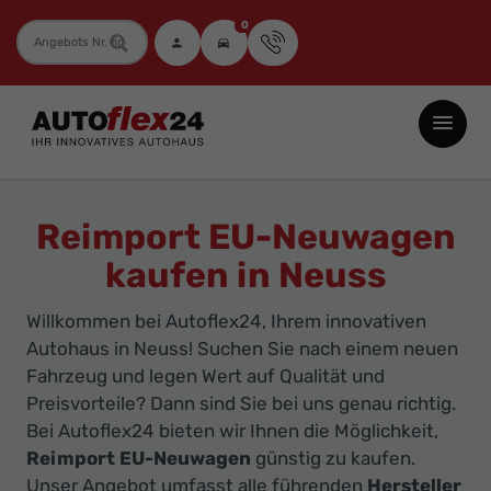
0
Fahrzeugnummer
Autoflex24
GmbH
-
EU-
Reimport EU-Neuwagen
Neuwagen
kaufen in Neuss
Jahreswagen
und
Willkommen bei Autoflex24, Ihrem innovativen
Gebrauchtwagen
Autohaus in Neuss! Suchen Sie nach einem neuen
zu
Fahrzeug und legen Wert auf Qualität und
Top-
Preisvorteile? Dann sind Sie bei uns genau richtig.
Bei Autoflex24 bieten wir Ihnen die Möglichkeit,
Preisen
Reimport EU-Neuwagen
günstig zu kaufen.
-
Unser Angebot umfasst alle führenden
Hersteller