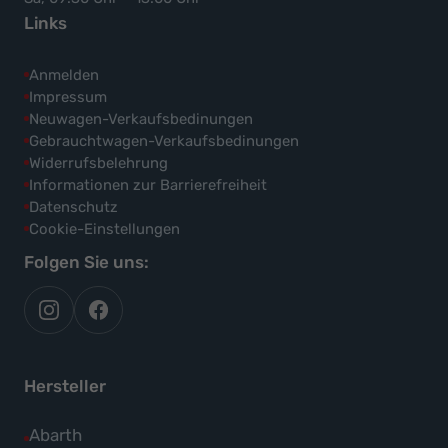
Links
Anmelden
Impressum
Neuwagen-Verkaufsbedinungen
Gebrauchtwagen-Verkaufsbedinungen
Widerrufsbelehrung
Informationen zur Barrierefreiheit
Datenschutz
Cookie-Einstellungen
Folgen Sie uns:
autoflex
autoflex24
auf
auf
instagram
facebook
Hersteller
Alle
Abarth