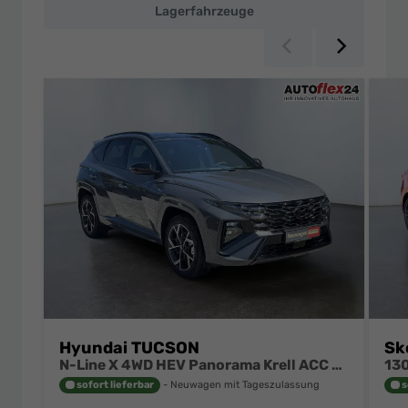
Lagerfahrzeuge
Zurück
Weiter
Hyundai TUCSON
Sk
N-Line X 4WD HEV Panorama Krell ACC HuD elektrische Sitze
sofort lieferbar
Neuwagen mit Tageszulassung
s