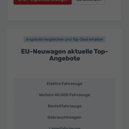
Angebote vergleichen und Top-Deal erhalten
EU-Neuwagen aktuelle Top-
Angebote
Elektro Fahrzeuge
EU-
Neuwagen
Weitere 40.000 Fahrzeuge
und
deutsche
Bestellfahrzeuge
Fahrzeuge
zu
Gebrauchtwagen
Top-
Preisen
Lagerfahrzeuge