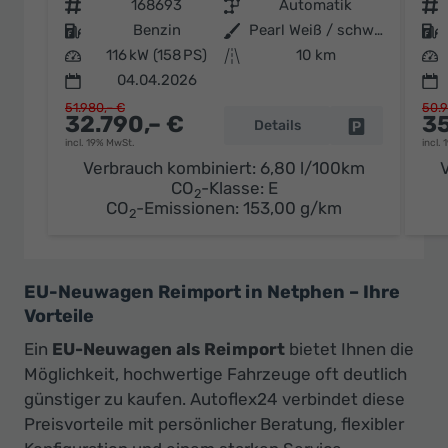
Fahrzeugnr.
168693
Getriebe
Automatik
Fahrzeugnr.
Kraftstoff
Benzin
Außenfarbe
Pearl Weiß / schwarzes Dach
Kraftstoff
Leistung
116 kW (158 PS)
Kilometerstand
10 km
Leistung
04.04.2026
51.980,– €
50.9
32.790,– €
35
Details
Fahrzeug par
incl. 19% MwSt.
incl.
Verbrauch kombiniert:
6,80 l/100km
CO
-Klasse:
E
2
CO
-Emissionen:
153,00 g/km
2
EU-Neuwagen Reimport in Netphen – Ihre
Vorteile
Ein
EU-Neuwagen als Reimport
bietet Ihnen die
Möglichkeit, hochwertige Fahrzeuge oft deutlich
günstiger zu kaufen. Autoflex24 verbindet diese
Preisvorteile mit persönlicher Beratung, flexibler