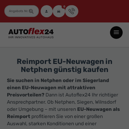
0
Fahrzeugnummer
Autoflex24
GmbH
-
EU-
Reimport EU-Neuwagen in
Neuwagen
Netphen günstig kaufen
Jahreswagen
Sie suchen in Netphen oder im Siegerland
und
einen EU-Neuwagen mit attraktiven
Gebrauchtwagen
Preisvorteilen?
Dann ist Autoflex24 Ihr richtiger
zu
Ansprechpartner. Ob Netphen, Siegen, Wilnsdorf
Top-
oder Umgebung – mit unseren
EU-Neuwagen als
Preisen
Reimport
profitieren Sie von einer großen
-
Auswahl, starken Konditionen und einer