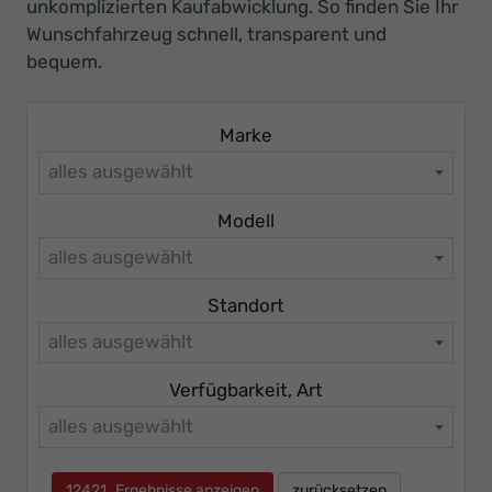
Ihr
unkomplizierten Kaufabwicklung. So finden Sie Ihr
Wunschfahrzeug schnell, transparent und
Innovatives
bequem.
Autohaus
Marke
alles ausgewählt
Modell
alles ausgewählt
Standort
alles ausgewählt
Verfügbarkeit, Art
alles ausgewählt
12421
Ergebnisse anzeigen
zurücksetzen