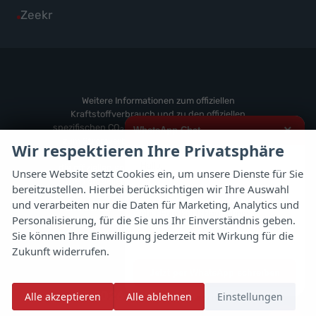
von
Fahrzeuge
Alle
Zeekr
anzeigen
Volvo
von
Fahrzeuge
anzeigen
Weitere
von
anzeigen
Zeekr
anzeigen
Weitere Informationen zum offiziellen
Kraftstoffverbrauch und zu den offiziellen
spezifischen CO
-Emissionen und gegebenenfalls
×
WhatsApp Chat
2
zum Stromverbrauch neuer PKW können dem
Wir respektieren Ihre Privatsphäre
'Leitfaden über den offiziellen Kraftstoffverbrauch,
Hallo,
die offiziellen spezifischen CO
-Emissionen und
2
Unsere Website setzt Cookies ein, um unsere Dienste für Sie
den offiziellen Stromverbrauch neuer PKW'
bereitzustellen. Hierbei berücksichtigen wir Ihre Auswahl
ich interessiere mich für das oben
entnommen werden, der an allen Verkaufsstellen
genannte Fahrzeug und freue mich
und verarbeiten nur die Daten für Marketing, Analytics und
und bei der 'Deutschen Automobil Treuhand
über Eure Kontaktaufnahme.
Personalisierung, für die Sie uns Ihr Einverständnis geben.
GmbH' unentgeltlich erhältlich ist unter
Sie können Ihre Einwilligung jederzeit mit Wirkung für die
www.dat.de.
Viele Grüße
Zukunft widerrufen.
Jetzt per WhatsApp schreiben
© 2026
Autoflex 24 GmbH
Alle akzeptieren
Alle ablehnen
Einstellungen