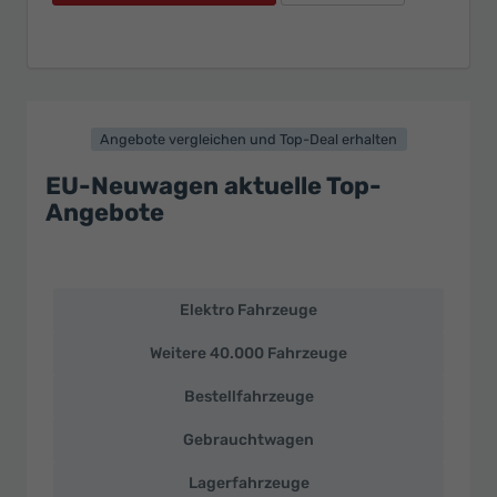
Angebote vergleichen und Top-Deal erhalten
EU-Neuwagen aktuelle Top-
Angebote
Elektro Fahrzeuge
EU-
Neuwagen
Weitere 40.000 Fahrzeuge
und
deutsche
Bestellfahrzeuge
Fahrzeuge
zu
Gebrauchtwagen
Top-
Preisen
Lagerfahrzeuge