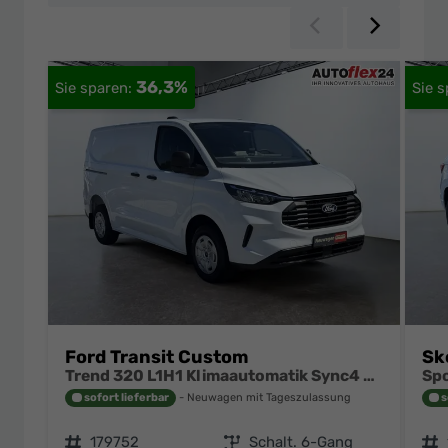
Zurück
Weiter
36,3%
Ford Transit Custom
Sk
Trend 320 L1H1 Klimaautomatik Sync4 SHZ 2 x Einparkhilfe Kamera 5JG
sofort lieferbar
Neuwagen mit Tageszulassung
s
Fahrzeugnr.
179752
Getriebe
Schalt. 6-Gang
Fahrzeugnr.