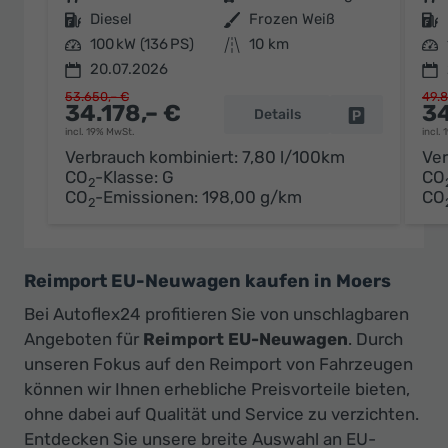
Kraftstoff
Diesel
Außenfarbe
Frozen Weiß
Kraftstoff
Leistung
100 kW (136 PS)
Kilometerstand
10 km
Leistung
20.07.2026
53.650,– €
49.8
34.178,– €
34
Details
Fahrzeug par
incl. 19% MwSt.
incl.
Verbrauch kombiniert:
7,80 l/100km
Ver
CO
-Klasse:
G
CO
2
CO
-Emissionen:
198,00 g/km
CO
2
Reimport EU-Neuwagen kaufen in Moers
Bei Autoflex24 profitieren Sie von unschlagbaren
Angeboten für
Reimport EU-Neuwagen
. Durch
unseren Fokus auf den Reimport von Fahrzeugen
können wir Ihnen erhebliche Preisvorteile bieten,
ohne dabei auf Qualität und Service zu verzichten.
Entdecken Sie unsere breite Auswahl an EU-