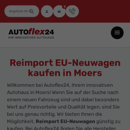
0
Fahrzeugnummer
Autoflex24
GmbH
-
EU-
Reimport EU-Neuwagen
Neuwagen
kaufen in Moers
Jahreswagen
und
Willkommen bei Autoflex24, Ihrem innovativen
Gebrauchtwagen
Autohaus in Moers! Wenn Sie auf der Suche nach
zu
einem neuen Fahrzeug sind und dabei besonders
Top-
Wert auf Preisvorteile und Qualität legen, sind Sie
bei uns genau richtig. Wir bieten Ihnen die
Preisen
Möglichkeit,
Reimport EU-Neuwagen
günstig zu
-
kaufen. Bei Autoflex24 finden Sie alle Hersteller,