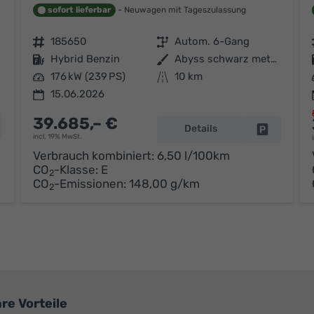
sofort lieferbar
Neuwagen mit Tageszulassung
Fahrzeugnr.
185650
Getriebe
Autom. 6-Gang
Kraftstoff
Hybrid Benzin
Außenfarbe
Abyss schwarz metallic
Leistung
176 kW (239 PS)
Kilometerstand
10 km
15.06.2026
39.685,– €
hrzeug parken
Details
Fahrzeug p
incl. 19% MwSt.
Verbrauch kombiniert:
6,50 l/100km
CO
-Klasse:
E
2
CO
-Emissionen:
148,00 g/km
2
re Vorteile