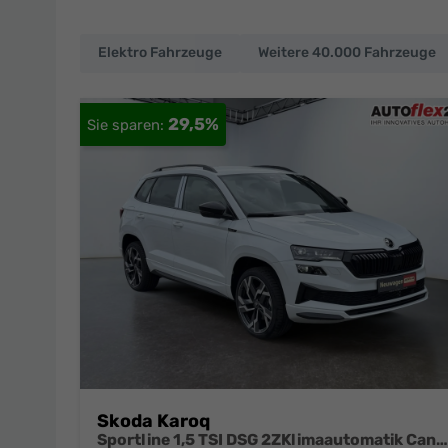
Elektro Fahrzeuge
Weitere 40.000 Fahrzeuge
EU-
Neuwagen
29,5%
und
deutsche
Fahrzeuge
zu
Top-
Preisen
Skoda Karoq
Sportline 1,5 TSI DSG 2ZKlimaautomatik Canton Anhängerkupplung Totewinkel Assistent 2 x Einparkhilfe Kamera 19 Zoll Felgen adaptiver Tempomat 5J Garantie