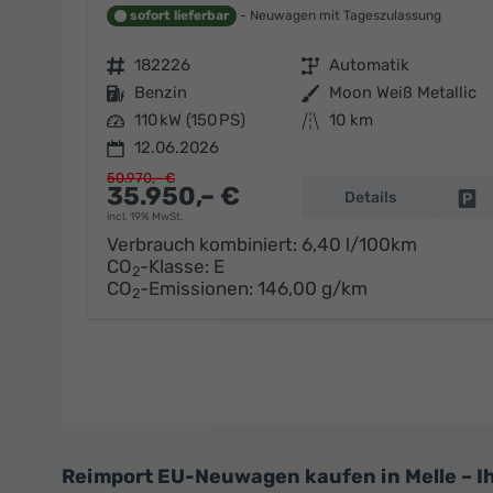
sofort lieferbar
Neuwagen mit Tageszulassung
Fahrzeugnr.
182226
Getriebe
Automatik
Kraftstoff
Benzin
Außenfarbe
Moon Weiß Metallic
Leistung
110 kW (150 PS)
Kilometerstand
10 km
12.06.2026
50.970,– €
35.950,– €
Details
Fa
incl. 19% MwSt.
Verbrauch kombiniert:
6,40 l/100km
CO
-Klasse:
E
2
CO
-Emissionen:
146,00 g/km
2
Reimport EU-Neuwagen kaufen in Melle – Ih