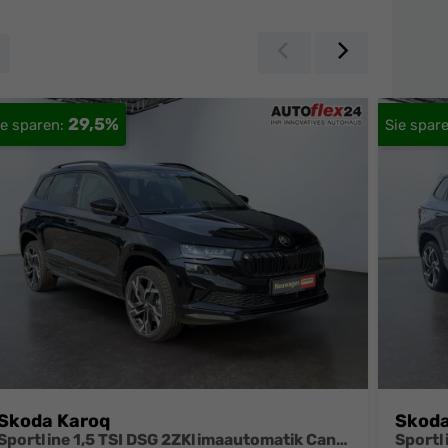
Zurück
Weiter
29,5%
Skoda Karoq
Skoda
Sportline 1,5 TSI DSG 2ZKlimaautomatik Canton Anhängerkupplung Totewinkel Assistent 2 x Einparkhilfe Kamera 19 Zoll Felgen adaptiver Tempomat 5J Garantie