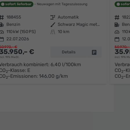
sofort lieferbar
Neuwagen mit Tageszulassung
sofor
Fahrzeugnr.
188455
Getriebe
Automatik
Fahrzeugnr.
182
Kraftstoff
Benzin
Außenfarbe
Schwarz Magic metallic
Kraftstoff
Ben
Leistung
110 kW (150 PS)
Kilometerstand
10 km
Leistung
110 
22.07.2026
12.
50.970,– €
50.970,–
35.950,– €
35.9
Details
Fahrzeug parken
arken
incl. 19% MwSt.
incl. 19% M
Verbrauch kombiniert:
6,40 l/100km
Verbra
CO
-Klasse:
E
CO
-K
2
2
CO
-Emissionen:
146,00 g/km
CO
-E
2
2