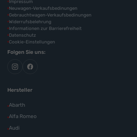
Impressum
Neuwagen-Verkaufsbedinungen
Gebrauchtwagen-Verkaufsbedinungen
Widerrufsbelehrung
Informationen zur Barrierefreiheit
Datenschutz
Cookie-Einstellungen
Folgen Sie uns:
autoflex
autoflex24
auf
auf
instagram
facebook
Hersteller
Alle
Abarth
Fahrzeuge
Alle
Alfa Romeo
von
Fahrzeuge
Alle
Audi
Abarth
von
Fahrzeuge