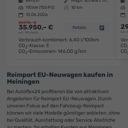
Kraftstoff
Benzin
Außenfarbe
Magic Schwarz metallic
Kraftstoff
Leistung
110 kW (150 PS)
Kilometerstand
10 km
Leistung
10.06.2026
50.970,– €
29
35.950,– €
Details
Fahrzeug par
incl.
incl. 19% MwSt.
Verbrauch kombiniert:
6,40 l/100km
Ver
CO
-Klasse:
E
CO
2
CO
-Emissionen:
146,00 g/km
CO
2
Reimport EU-Neuwagen kaufen in
Meiningen
Bei Autoflex24 profitieren Sie von attraktiven
Angeboten für Reimport EU-Neuwagen. Durch
unseren Fokus auf den Fahrzeug-Reimport
können wir viele Modelle günstiger anbieten, ohne
bei Qualität, Ausstattung oder Service Abstriche
zu machen. So erhalten Kunden aus Meiningen