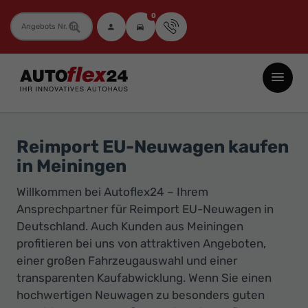
0
Fahrzeugnummer
Autoflex24
GmbH
-
EU-
Reimport EU-Neuwagen kaufen
Neuwagen
in Meiningen
Jahreswagen
Willkommen bei Autoflex24 – Ihrem
und
Ansprechpartner für Reimport EU-Neuwagen in
Gebrauchtwagen
Deutschland. Auch Kunden aus Meiningen
zu
profitieren bei uns von attraktiven Angeboten,
Top-
einer großen Fahrzeugauswahl und einer
Preisen
transparenten Kaufabwicklung. Wenn Sie einen
-
hochwertigen Neuwagen zu besonders guten