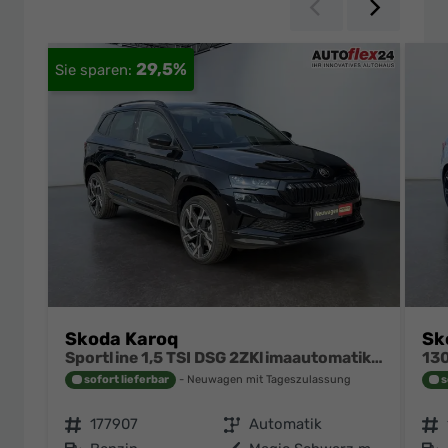
Zurück
Weiter
29,5%
Skoda Karoq
Sk
Sportline 1,5 TSI DSG 2ZKlimaautomatik Canton Anhängerkupplung Totewinkel Assistent 2 x Einparkhilfe Kamera 19 Zoll Felgen adaptiver Tempomat 5J Garantie
sofort lieferbar
Neuwagen mit Tageszulassung
s
Fahrzeugnr.
177907
Getriebe
Automatik
Fahrzeugnr.