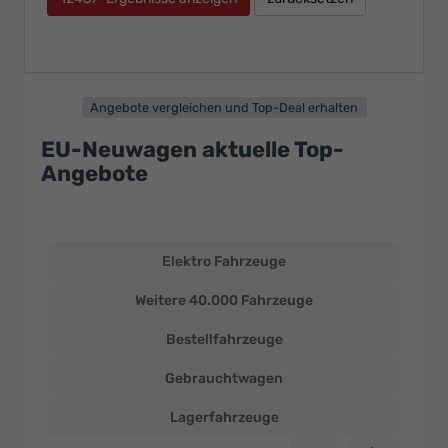
Angebote vergleichen und Top-Deal erhalten
EU-Neuwagen aktuelle Top-
Angebote
Elektro Fahrzeuge
EU-
Neuwagen
Weitere 40.000 Fahrzeuge
und
deutsche
Bestellfahrzeuge
Fahrzeuge
zu
Gebrauchtwagen
Top-
Preisen
Lagerfahrzeuge