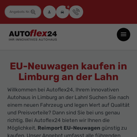
0
Fahrzeugnummer
Autoflex24
GmbH
-
EU-
EU-Neuwagen kaufen in
Neuwagen
Limburg an der Lahn
Jahreswagen
und
Willkommen bei Autoflex24, Ihrem innovativen
Gebrauchtwagen
Autohaus in Limburg an der Lahn! Suchen Sie nach
zu
einem neuen Fahrzeug und legen Wert auf Qualität
Top-
und Preisvorteile? Dann sind Sie bei uns genau
richtig. Bei Autoflex24 bieten wir Ihnen die
Preisen
Möglichkeit,
Reimport EU-Neuwagen
günstig zu
-
kaufen. Unser Angebot umfasst alle führenden