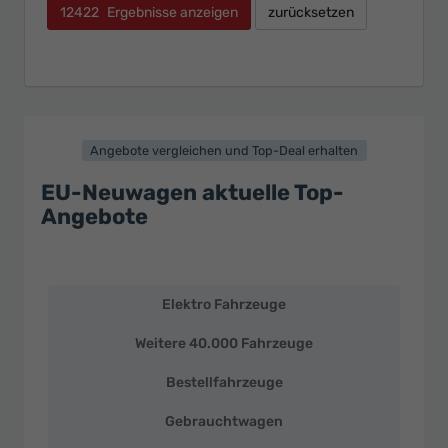
12422
Ergebnisse anzeigen
zurücksetzen
Angebote vergleichen und Top-Deal erhalten
EU-Neuwagen aktuelle Top-
Angebote
Elektro Fahrzeuge
EU-
Neuwagen
Weitere 40.000 Fahrzeuge
und
deutsche
Bestellfahrzeuge
Fahrzeuge
zu
Gebrauchtwagen
Top-
Preisen