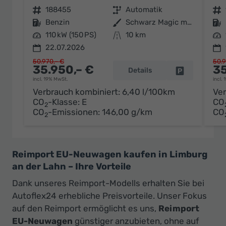
Fahrzeugnr.
188455
Getriebe
Automatik
Fahrzeugnr.
Kraftstoff
Benzin
Außenfarbe
Schwarz Magic metallic
Kraftstoff
Leistung
110 kW (150 PS)
Kilometerstand
10 km
Leistung
22.07.2026
50.970,– €
50.9
35.950,– €
35
Details
Fahrzeug par
incl. 19% MwSt.
incl.
Verbrauch kombiniert:
6,40 l/100km
Ver
CO
-Klasse:
E
CO
2
CO
-Emissionen:
146,00 g/km
CO
2
Reimport EU-Neuwagen kaufen in Limburg
an der Lahn – Ihre Vorteile
Dank unseres Reimport-Modells erhalten Sie bei
Autoflex24 erhebliche Preisvorteile. Unser Fokus
auf den Reimport ermöglicht es uns,
Reimport
EU-Neuwagen
günstiger anzubieten, ohne auf