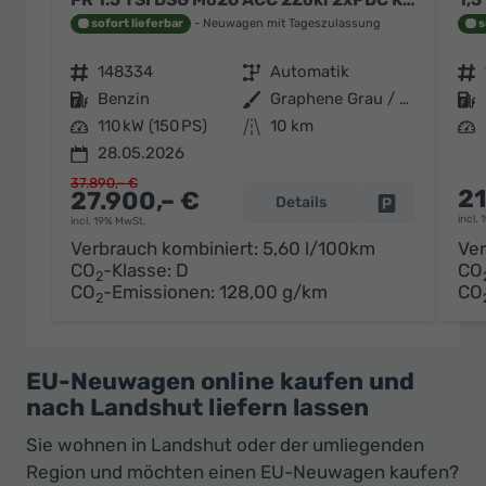
sofort lieferbar
Neuwagen mit Tageszulassung
s
Fahrzeugnr.
148334
Getriebe
Automatik
Fahrzeugnr.
Kraftstoff
Benzin
Außenfarbe
Graphene Grau / Dach Schwarz
Kraftstoff
Leistung
110 kW (150 PS)
Kilometerstand
10 km
Leistung
28.05.2026
37.890,– €
21
27.900,– €
Details
Fahrzeug par
incl.
incl. 19% MwSt.
Verbrauch kombiniert:
5,60 l/100km
Ver
CO
-Klasse:
D
CO
2
CO
-Emissionen:
128,00 g/km
CO
2
EU-Neuwagen online kaufen und
nach Landshut liefern lassen
Sie wohnen in Landshut oder der umliegenden
Region und möchten einen EU-Neuwagen kaufen?