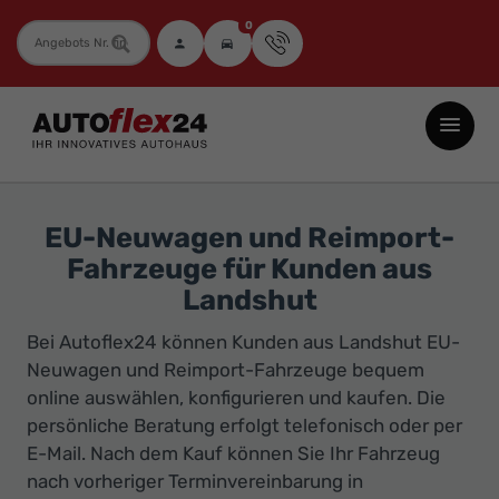
0
Fahrzeugnummer
Autoflex24
GmbH
-
EU-
EU-Neuwagen und Reimport-
Neuwagen
Fahrzeuge für Kunden aus
Jahreswagen
Landshut
und
Bei Autoflex24 können Kunden aus Landshut EU-
Gebrauchtwagen
Neuwagen und Reimport-Fahrzeuge bequem
zu
online auswählen, konfigurieren und kaufen. Die
Top-
persönliche Beratung erfolgt telefonisch oder per
Preisen
E-Mail. Nach dem Kauf können Sie Ihr Fahrzeug
-
nach vorheriger Terminvereinbarung in