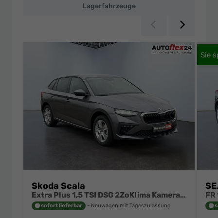
Lagerfahrzeuge
Zurück
Weiter
Skoda Scala
SE
Extra Plus 1,5 TSI DSG 2ZoKlima Kamera 2 x PDC Sitzheizung 5j Garantie Dig Cockpit
sofort lieferbar
Neuwagen mit Tageszulassung
s