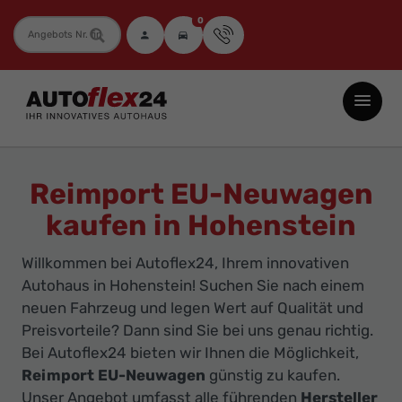
0
Fahrzeugnummer
Autoflex24
GmbH
-
EU-
Reimport EU-Neuwagen
Neuwagen
kaufen in Hohenstein
Jahreswagen
und
Willkommen bei Autoflex24, Ihrem innovativen
Gebrauchtwagen
Autohaus in Hohenstein! Suchen Sie nach einem
zu
neuen Fahrzeug und legen Wert auf Qualität und
Top-
Preisvorteile? Dann sind Sie bei uns genau richtig.
Bei Autoflex24 bieten wir Ihnen die Möglichkeit,
Preisen
Reimport EU-Neuwagen
günstig zu kaufen.
-
Unser Angebot umfasst alle führenden
Hersteller