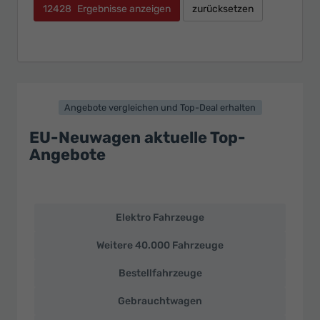
12428
Ergebnisse anzeigen
zurücksetzen
Angebote vergleichen und Top-Deal erhalten
EU-Neuwagen aktuelle Top-
Angebote
Elektro Fahrzeuge
EU-
Neuwagen
Weitere 40.000 Fahrzeuge
und
deutsche
Bestellfahrzeuge
Fahrzeuge
zu
Gebrauchtwagen
Top-
Preisen