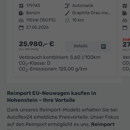
Fahrzeugnr.
179743
Getriebe
Automatik
Fahrzeugnr.
Kraftstoff
Benzin
Außenfarbe
Graphite Grau metallic
Kraftstoff
Leistung
110 kW (150 PS)
Kilometerstand
10 km
Leistung
27.05.2026
37.8
25.980,– €
27
Details
Fahrzeug par
incl. 19% MwSt.
incl.
Verbrauch kombiniert:
5,60 l/100km
Ver
CO
-Klasse:
D
CO
2
CO
-Emissionen:
125,00 g/km
CO
2
Reimport EU-Neuwagen kaufen in
Hohenstein – Ihre Vorteile
Dank unseres Reimport-Modells erhalten Sie bei
Autoflex24 erhebliche Preisvorteile. Unser Fokus
auf den Reimport ermöglicht es uns,
Reimport