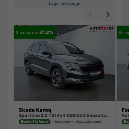
Lagerfahrzeuge
Zurück
Weiter
31,2%
Skoda Karoq
Fo
Sportline 2,0 TSI 4x4 DSG 2ZKlimaautomatik Canton Anhängerkupplung Totewinkel Assistent 2 x Einparkhilfe Kamera 19 Zoll Felgen adaptiver Tempomat 5J Garantie
sofort lieferbar
Neuwagen mit Tageszulassung
s