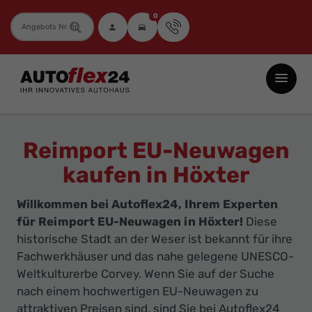
0
Fahrzeugnummer
Autoflex24
GmbH
-
EU-
Reimport EU-Neuwagen
Neuwagen
kaufen in Höxter
Jahreswagen
und
Willkommen bei Autoflex24, Ihrem Experten
Gebrauchtwagen
für Reimport EU-Neuwagen in Höxter!
Diese
zu
historische Stadt an der Weser ist bekannt für ihre
Top-
Fachwerkhäuser und das nahe gelegene UNESCO-
Weltkulturerbe Corvey. Wenn Sie auf der Suche
Preisen
nach einem hochwertigen EU-Neuwagen zu
-
attraktiven Preisen sind, sind Sie bei Autoflex24