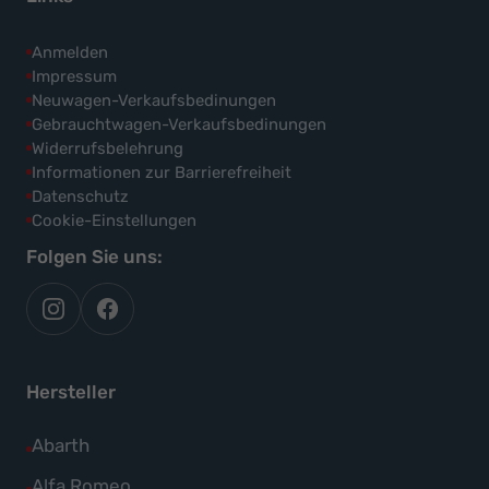
Anmelden
Impressum
Neuwagen-Verkaufsbedinungen
Gebrauchtwagen-Verkaufsbedinungen
Widerrufsbelehrung
Informationen zur Barrierefreiheit
Datenschutz
Cookie-Einstellungen
Folgen Sie uns:
autoflex
autoflex24
auf
auf
instagram
facebook
Hersteller
Alle
Abarth
Fahrzeuge
Alle
Alfa Romeo