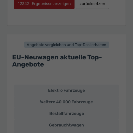
12342
Ergebnisse anzeigen
zurücksetzen
Angebote vergleichen und Top-Deal erhalten
EU-Neuwagen aktuelle Top-
Angebote
Elektro Fahrzeuge
EU-
Neuwagen
Weitere 40.000 Fahrzeuge
und
deutsche
Bestellfahrzeuge
Fahrzeuge
zu
Gebrauchtwagen
Top-
Preisen