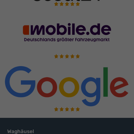
Waghäusel