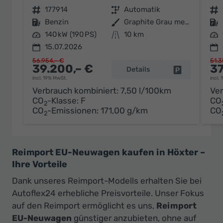
Fahrzeugnr.
177914
Getriebe
Automatik
Fahrzeugnr.
Kraftstoff
Benzin
Außenfarbe
Graphite Grau metallic
Kraftstoff
Leistung
140 kW (190 PS)
Kilometerstand
10 km
Leistung
15.07.2026
56.954,– €
51.3
39.200,– €
37
Details
Fahrzeug par
incl. 19% MwSt.
incl.
Verbrauch kombiniert:
7,50 l/100km
Ver
CO
-Klasse:
F
CO
2
CO
-Emissionen:
171,00 g/km
CO
2
Reimport EU-Neuwagen kaufen in Höxter –
Ihre Vorteile
Dank unseres Reimport-Modells erhalten Sie bei
Autoflex24 erhebliche Preisvorteile. Unser Fokus
auf den Reimport ermöglicht es uns,
Reimport
EU-Neuwagen
günstiger anzubieten, ohne auf