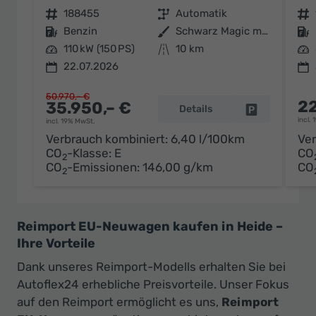
Fahrzeugnr.
188455
Getriebe
Automatik
Fahrzeugnr.
Kraftstoff
Benzin
Außenfarbe
Schwarz Magic metallic
Kraftstoff
Leistung
110 kW (150 PS)
Kilometerstand
10 km
Leistung
22.07.2026
50.970,– €
22
35.950,– €
Details
Fahrzeug par
incl.
incl. 19% MwSt.
Verbrauch kombiniert:
6,40 l/100km
Ver
CO
-Klasse:
E
CO
2
CO
-Emissionen:
146,00 g/km
CO
2
Reimport EU-Neuwagen kaufen in Heide –
Ihre Vorteile
Dank unseres Reimport-Modells erhalten Sie bei
Autoflex24 erhebliche Preisvorteile. Unser Fokus
auf den Reimport ermöglicht es uns,
Reimport