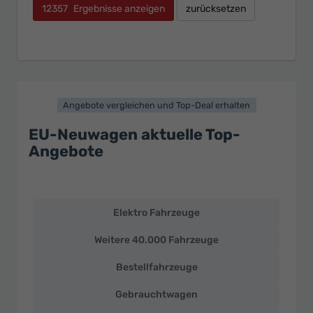
12357
Ergebnisse anzeigen
zurücksetzen
Angebote vergleichen und Top-Deal erhalten
EU-Neuwagen aktuelle Top-
Angebote
Elektro Fahrzeuge
EU-
Neuwagen
Weitere 40.000 Fahrzeuge
und
deutsche
Bestellfahrzeuge
Fahrzeuge
zu
Gebrauchtwagen
Top-
Preisen