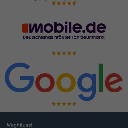
Waghäusel