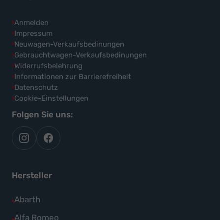
Anmelden
Impressum
Neuwagen-Verkaufsbedinungen
Gebrauchtwagen-Verkaufsbedinungen
Widerrufsbelehrung
Informationen zur Barrierefreiheit
Datenschutz
Cookie-Einstellungen
Folgen Sie uns:
autoflex
autoflex24
auf
auf
instagram
facebook
Hersteller
Alle
Abarth
Fahrzeuge
Alle
Alfa Romeo