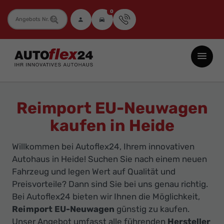
0
Fahrzeugnummer
Autoflex24
GmbH
-
EU-
Reimport EU-Neuwagen
Neuwagen
kaufen in Heide
Jahreswagen
und
Willkommen bei Autoflex24, Ihrem innovativen
Gebrauchtwagen
Autohaus in Heide! Suchen Sie nach einem neuen
zu
Fahrzeug und legen Wert auf Qualität und
Top-
Preisvorteile? Dann sind Sie bei uns genau richtig.
Bei Autoflex24 bieten wir Ihnen die Möglichkeit,
Preisen
Reimport EU-Neuwagen
günstig zu kaufen.
-
Unser Angebot umfasst alle führenden
Hersteller