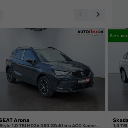
Zurück
Weiter
SEAT Arona
Skoda
Style 1,0 TSI MO26 DSG 2ZoKlima ACC Kamera Sitzheizung Einparkhilfe Apple Car Play 5J Garantie