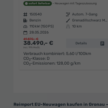
sofort lieferbar
Neuwagen mit Tageszulassung
Fahrzeugnr.
150540
Getriebe
Autom. 7-Gang
Kraftstoff
Benzin
Außenfarbe
Grenadillschwarz Metallic
Leistung
110 kW (150 PS)
Kilometerstand
10 km
28.05.2026
49.870,– €
38.490,– €
Details
Fa
incl. 19% MwSt.
Verbrauch kombiniert:
5,60 l/100km
CO
-Klasse:
D
2
CO
-Emissionen:
128,00 g/km
2
Reimport EU-Neuwagen kaufen in Gronau – 