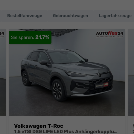
Bestellfahrzeuge
Gebrauchtwagen
Lagerfahrzeuge
21,7%
Volkswagen T-Roc
oll Alu el.Heckklapp
1,5 eTSI DSG LIFE LED Plus Anhängerkupplung Navigation Digital Pro Sitzheizung beheiztes Lenkrad 17 Zoll Alu 5J Garantie