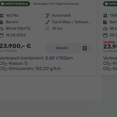
sofort lieferbar
Neuwagen mit Tageszulassung
sofor
Fahrzeugnr.
165746
Getriebe
Automatik
Fahrzeugnr.
138
Kraftstoff
Benzin
Außenfarbe
Fjord Blau / Schwarzes Dach
Kraftstoff
Ben
Leistung
85 kW (116 PS)
Kilometerstand
10 km
Leistung
85 k
16.03.2026
05.
34.896,–
23.900,– €
23.9
arken
Details
Fahrzeug parken
incl. 19% MwSt.
incl. 19% M
Verbrauch kombiniert:
5,80 l/100km
Verbra
CO
-Klasse:
D
CO
-K
2
2
CO
-Emissionen:
132,00 g/km
CO
-E
2
2