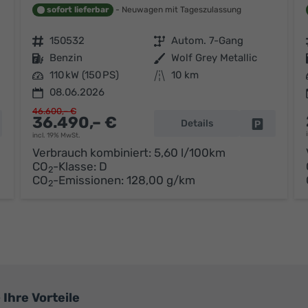
sofort lieferbar
Neuwagen mit Tageszulassung
Fahrzeugnr.
150532
Getriebe
Autom. 7-Gang
Kraftstoff
Benzin
Außenfarbe
Wolf Grey Metallic
Leistung
110 kW (150 PS)
Kilometerstand
10 km
08.06.2026
46.600,– €
36.490,– €
Details
hrzeug parken
Fahrzeug p
incl. 19% MwSt.
Verbrauch kombiniert:
5,60 l/100km
CO
-Klasse:
D
2
CO
-Emissionen:
128,00 g/km
2
Ihre Vorteile