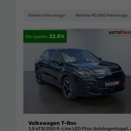
Elektro Fahrzeuge
Weitere 40.000 Fahrzeuge
EU-
Neuwagen
22,8%
und
deutsche
Fahrzeuge
zu
Top-
Preisen
Volkswagen T-Roc
1,5 eTSI DSG R-Line LED Plus Anhängerkupplung Navi Digital Pro Sitzheizung beheiztes Lenkrad 18 Z