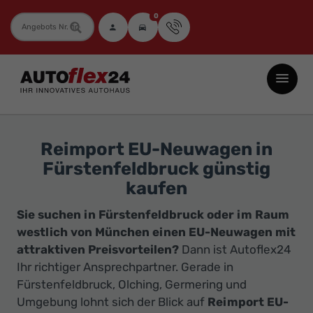
0
Fahrzeugnummer
Autoflex24
GmbH
-
EU-
Reimport EU-Neuwagen in
Neuwagen
Fürstenfeldbruck günstig
Jahreswagen
kaufen
und
Sie suchen in Fürstenfeldbruck oder im Raum
Gebrauchtwagen
westlich von München einen EU-Neuwagen mit
zu
attraktiven Preisvorteilen?
Dann ist Autoflex24
Top-
Ihr richtiger Ansprechpartner. Gerade in
Preisen
Fürstenfeldbruck, Olching, Germering und
-
Umgebung lohnt sich der Blick auf
Reimport EU-