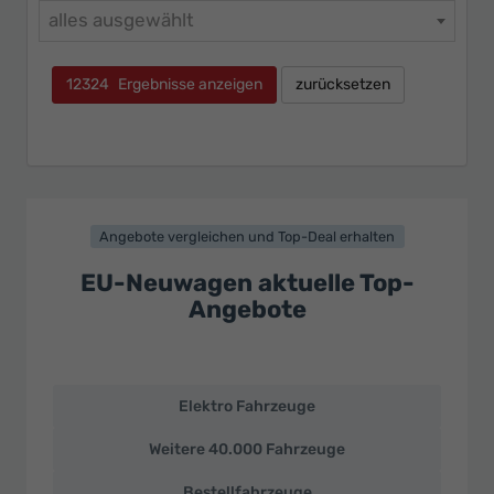
alles ausgewählt
12324
Ergebnisse anzeigen
zurücksetzen
Angebote vergleichen und Top-Deal erhalten
EU-Neuwagen aktuelle Top-
Angebote
Elektro Fahrzeuge
EU-
Neuwagen
Weitere 40.000 Fahrzeuge
und
deutsche
Bestellfahrzeuge