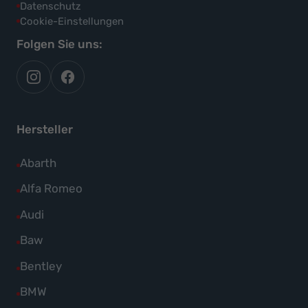
Datenschutz
Cookie-Einstellungen
Folgen Sie uns:
autoflex
autoflex24
auf
auf
instagram
facebook
Hersteller
Alle
Abarth
Fahrzeuge
Alle
Alfa Romeo
von
Fahrzeuge
Alle
Audi
Abarth
von
Fahrzeuge
Alle
Baw
anzeigen
Alfa
von
Fahrzeuge
Alle
Bentley
Romeo
Audi
von
Fahrzeuge
anzeigen
Alle
BMW
anzeigen
Baw
von