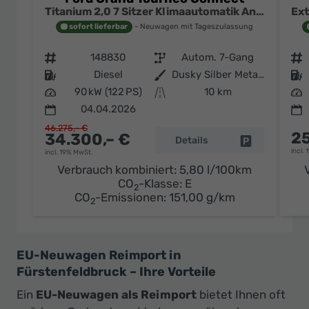
Titanium 2,0 7 Sitzer Klimaautomatik Anhängerkupplung Sitzheizung Einparkhilfe Kamera 17 Zoll Leichtmetall ACC
sofort lieferbar
Neuwagen mit Tageszulassung
Fahrzeugnr.
148830
Getriebe
Autom. 7-Gang
Fahrzeugnr.
Kraftstoff
Diesel
Außenfarbe
Dusky Silber Metallic
Kraftstoff
Leistung
90 kW (122 PS)
Kilometerstand
10 km
Leistung
04.04.2026
46.275,– €
25
34.300,– €
Details
Fahrzeug par
incl.
incl. 19% MwSt.
Verbrauch kombiniert:
5,80 l/100km
CO
-Klasse:
E
2
CO
-Emissionen:
151,00 g/km
2
EU-Neuwagen Reimport in
Fürstenfeldbruck – Ihre Vorteile
Ein
EU-Neuwagen als Reimport
bietet Ihnen oft