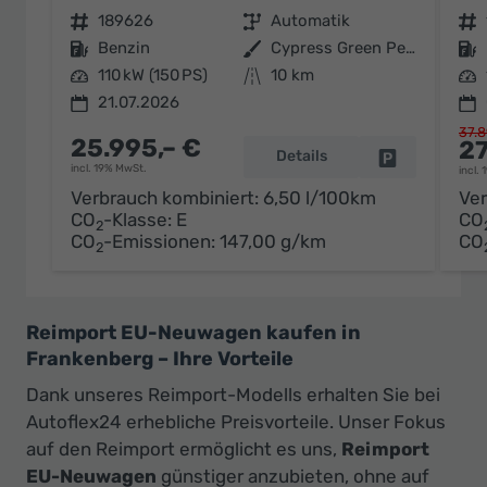
Fahrzeugnr.
189626
Getriebe
Automatik
Fahrzeugnr.
Kraftstoff
Benzin
Außenfarbe
Cypress Green Pearl
Kraftstoff
Leistung
110 kW (150 PS)
Kilometerstand
10 km
Leistung
21.07.2026
37.8
25.995,– €
27
Details
Fahrzeug par
incl. 19% MwSt.
incl.
Verbrauch kombiniert:
6,50 l/100km
Ver
CO
-Klasse:
E
CO
2
CO
-Emissionen:
147,00 g/km
CO
2
Reimport EU-Neuwagen kaufen in
Frankenberg – Ihre Vorteile
Dank unseres Reimport-Modells erhalten Sie bei
Autoflex24 erhebliche Preisvorteile. Unser Fokus
auf den Reimport ermöglicht es uns,
Reimport
EU-Neuwagen
günstiger anzubieten, ohne auf