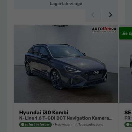
Lagerfahrzeuge
Zurück
Weiter
Hyundai i30 Kombi
SE
N-Line 1.6 T-GDI DCT Navigation Kamera 2x Einparkhilfe 18 Zoll 2Zonenklima
sofort lieferbar
Neuwagen mit Tageszulassung
s