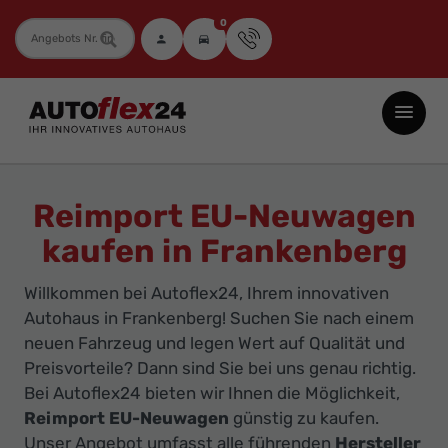
0
Fahrzeugnummer
Autoflex24
GmbH
-
EU-
Reimport EU-Neuwagen
Neuwagen
kaufen in Frankenberg
Jahreswagen
und
Willkommen bei Autoflex24, Ihrem innovativen
Gebrauchtwagen
Autohaus in Frankenberg! Suchen Sie nach einem
zu
neuen Fahrzeug und legen Wert auf Qualität und
Top-
Preisvorteile? Dann sind Sie bei uns genau richtig.
Bei Autoflex24 bieten wir Ihnen die Möglichkeit,
Preisen
Reimport EU-Neuwagen
günstig zu kaufen.
-
Unser Angebot umfasst alle führenden
Hersteller