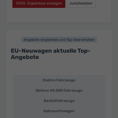
12316
Ergebnisse anzeigen
zurücksetzen
Angebote vergleichen und Top-Deal erhalten
EU-Neuwagen aktuelle Top-
Angebote
Elektro Fahrzeuge
EU-
Neuwagen
Weitere 40.000 Fahrzeuge
und
deutsche
Bestellfahrzeuge
Fahrzeuge
zu
Gebrauchtwagen
Top-
Preisen