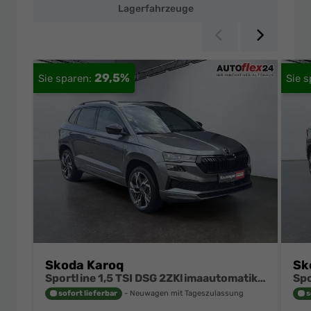
Lagerfahrzeuge
Zurück
Weiter
29,5%
Skoda Karoq
Sk
Sportline 1,5 TSI DSG 2ZKlimaautomatik Canton Anhängerkupplung Totewinkel Assistent 2 x Einparkhilfe Kamera 19 Zoll Felgen adaptiver Tempomat 5J Garantie
sofort lieferbar
Neuwagen mit Tageszulassung
s