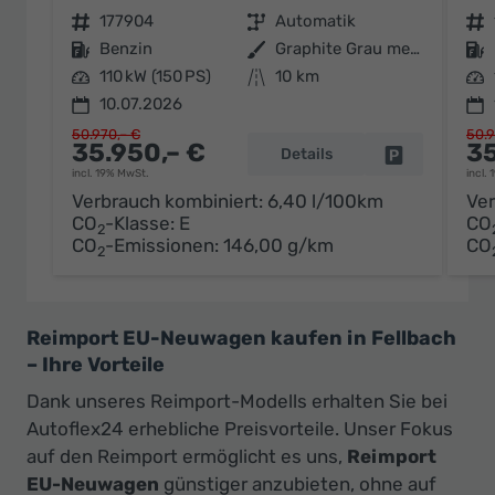
Fahrzeugnr.
177904
Getriebe
Automatik
Fahrzeugnr.
Kraftstoff
Benzin
Außenfarbe
Graphite Grau metallic
Kraftstoff
Leistung
110 kW (150 PS)
Kilometerstand
10 km
Leistung
10.07.2026
50.970,– €
50.9
35.950,– €
35
Details
Fahrzeug par
incl. 19% MwSt.
incl.
Verbrauch kombiniert:
6,40 l/100km
Ver
CO
-Klasse:
E
CO
2
CO
-Emissionen:
146,00 g/km
CO
2
Reimport EU-Neuwagen kaufen in Fellbach
– Ihre Vorteile
Dank unseres Reimport-Modells erhalten Sie bei
Autoflex24 erhebliche Preisvorteile. Unser Fokus
auf den Reimport ermöglicht es uns,
Reimport
EU-Neuwagen
günstiger anzubieten, ohne auf