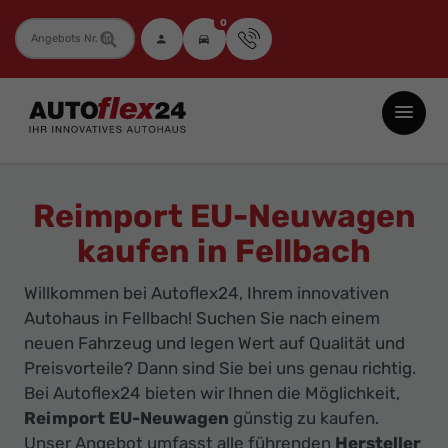
0
Fahrzeugnummer
Autoflex24
GmbH
-
EU-
Reimport EU-Neuwagen
Neuwagen
kaufen in Fellbach
Jahreswagen
und
Willkommen bei Autoflex24, Ihrem innovativen
Gebrauchtwagen
Autohaus in Fellbach! Suchen Sie nach einem
zu
neuen Fahrzeug und legen Wert auf Qualität und
Top-
Preisvorteile? Dann sind Sie bei uns genau richtig.
Bei Autoflex24 bieten wir Ihnen die Möglichkeit,
Preisen
Reimport EU-Neuwagen
günstig zu kaufen.
-
Unser Angebot umfasst alle führenden
Hersteller