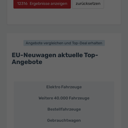
12316
Ergebnisse anzeigen
zurücksetzen
Angebote vergleichen und Top-Deal erhalten
EU-Neuwagen aktuelle Top-
Angebote
Elektro Fahrzeuge
EU-
Neuwagen
Weitere 40.000 Fahrzeuge
und
deutsche
Bestellfahrzeuge
Fahrzeuge
zu
Gebrauchtwagen
Top-
Preisen