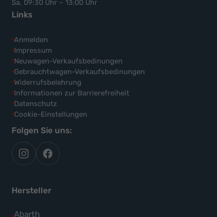
Sa, 09:30 Uhr – 13:00 Uhr
Links
Anmelden
Impressum
Neuwagen-Verkaufsbedinungen
Gebrauchtwagen-Verkaufsbedinungen
Widerrufsbelehrung
Informationen zur Barrierefreiheit
Datenschutz
Cookie-Einstellungen
Folgen Sie uns:
autoflex
autoflex24
auf
auf
instagram
facebook
Hersteller
Alle
Abarth