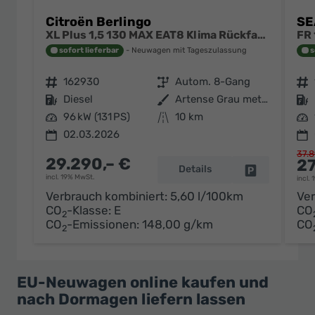
Citroën Berlingo
SE
XL Plus 1,5 130 MAX EAT8 Klima Rückfahrkamera Einparkhilfe Navigation Sitzheizung Keyless
sofort lieferbar
Neuwagen mit Tageszulassung
s
Fahrzeugnr.
162930
Getriebe
Autom. 8-Gang
Fahrzeugnr.
Kraftstoff
Diesel
Außenfarbe
Artense Grau metallic
Kraftstoff
Leistung
96 kW (131 PS)
Kilometerstand
10 km
Leistung
02.03.2026
37.8
29.290,– €
27
Details
Fahrzeug par
incl. 19% MwSt.
incl.
Verbrauch kombiniert:
5,60 l/100km
Ver
CO
-Klasse:
E
CO
2
CO
-Emissionen:
148,00 g/km
CO
2
EU-Neuwagen online kaufen und
nach Dormagen liefern lassen