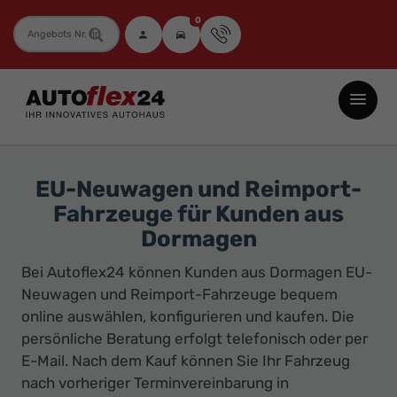
0
Fahrzeugnummer
Autoflex24
GmbH
-
EU-
EU-Neuwagen und Reimport-
Neuwagen
Fahrzeuge für Kunden aus
Jahreswagen
Dormagen
und
Bei Autoflex24 können Kunden aus Dormagen EU-
Gebrauchtwagen
Neuwagen und Reimport-Fahrzeuge bequem
zu
online auswählen, konfigurieren und kaufen. Die
Top-
persönliche Beratung erfolgt telefonisch oder per
Preisen
E-Mail. Nach dem Kauf können Sie Ihr Fahrzeug
-
nach vorheriger Terminvereinbarung in