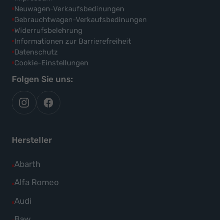
Neuwagen-Verkaufsbedinungen
Gebrauchtwagen-Verkaufsbedinungen
Widerrufsbelehrung
Informationen zur Barrierefreiheit
Datenschutz
Cookie-Einstellungen
Folgen Sie uns:
autoflex
autoflex24
auf
auf
instagram
facebook
Hersteller
Alle
Abarth
Fahrzeuge
Alle
Alfa Romeo
von
Fahrzeuge
Alle
Audi
Abarth
von
Fahrzeuge
Alle
Baw