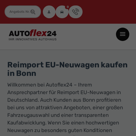
0
Fahrzeugnummer
Autoflex24
GmbH
-
EU-
Reimport EU-Neuwagen kaufen
Neuwagen
in Bonn
Jahreswagen
Willkommen bei Autoflex24 – Ihrem
und
Ansprechpartner für Reimport EU-Neuwagen in
Gebrauchtwagen
Deutschland. Auch Kunden aus Bonn profitieren
zu
bei uns von attraktiven Angeboten, einer großen
Top-
Fahrzeugauswahl und einer transparenten
Preisen
Kaufabwicklung. Wenn Sie einen hochwertigen
-
Neuwagen zu besonders guten Konditionen