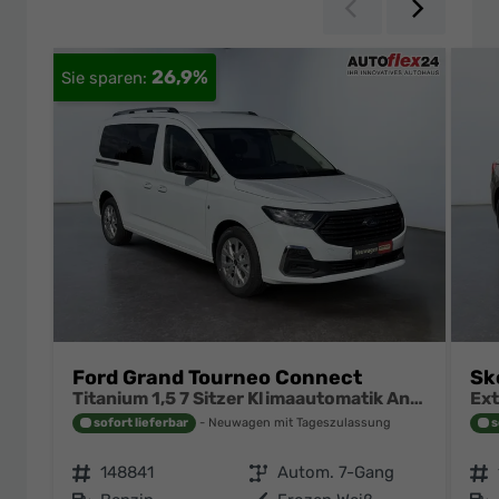
Zurück
Weiter
26,9%
Ford Grand Tourneo Connect
Sk
Titanium 1,5 7 Sitzer Klimaautomatik Anhängerkupplung Sitzheizung Einparkhilfe Kamera 17 Zoll Leichtmetall ACC
sofort lieferbar
Neuwagen mit Tageszulassung
s
Fahrzeugnr.
148841
Getriebe
Autom. 7-Gang
Fahrzeugnr.