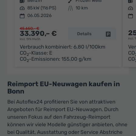
Kraftstoff
Benzin
Außenfarbe
Frozen Weiß
Kraftstoff
Leistung
85 kW (116 PS)
Kilometerstand
10 km
Leistung
06.05.2026
45.650,– €
25
33.390,– €
Details
Fahrzeug par
incl.
incl. 19% MwSt.
Verbrauch kombiniert:
6,80 l/100km
Ver
CO
-Klasse:
E
CO
2
CO
-Emissionen:
155,00 g/km
CO
2
Reimport EU-Neuwagen kaufen in
Bonn
Bei Autoflex24 profitieren Sie von attraktiven
Angeboten für Reimport EU-Neuwagen. Durch
unseren Fokus auf den Fahrzeug-Reimport
können wir viele Modelle günstiger anbieten, ohne
bei Qualität, Ausstattung oder Service Abstriche