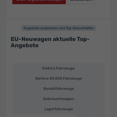
Angebote vergleichen und Top-Deal erhalten
EU-Neuwagen aktuelle Top-
Angebote
Elektro Fahrzeuge
EU-
Neuwagen
Weitere 40.000 Fahrzeuge
und
deutsche
Bestellfahrzeuge
Fahrzeuge
zu
Gebrauchtwagen
Top-
Preisen
Lagerfahrzeuge