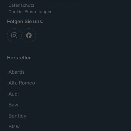
Datenschutz
Cookie-Einstellungen
Folgen Sie uns:
autoflex
autoflex24
auf
auf
instagram
facebook
Hersteller
Alle
Abarth
Fahrzeuge
Alle
Alfa Romeo
von
Fahrzeuge
Alle
Audi
Abarth
von
Fahrzeuge
Alle
Baw
anzeigen
Alfa
von
Fahrzeuge
Alle
Bentley
Romeo
Audi
von
Fahrzeuge
anzeigen
Alle
BMW
anzeigen
Baw