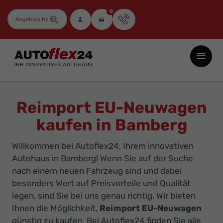
0
Fahrzeugnummer
Autoflex24
GmbH
-
EU-
Reimport EU-Neuwagen
Neuwagen
kaufen in Bamberg
Jahreswagen
und
Willkommen bei Autoflex24, Ihrem innovativen
Gebrauchtwagen
Autohaus in Bamberg! Wenn Sie auf der Suche
zu
nach einem neuen Fahrzeug sind und dabei
Top-
besonders Wert auf Preisvorteile und Qualität
legen, sind Sie bei uns genau richtig. Wir bieten
Preisen
Ihnen die Möglichkeit,
Reimport EU-Neuwagen
-
günstig zu kaufen. Bei Autoflex24 finden Sie alle