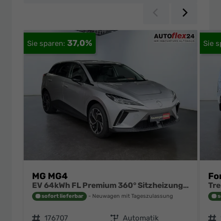
Zurück
Weiter
37,0%
MG MG4
Fo
EV 64kWh FL Premium 360° Sitzheizung 12,8 Zoll Wärmepumpe
sofort lieferbar
Neuwagen mit Tageszulassung
s
Fahrzeugnr.
176707
Getriebe
Automatik
Fahrzeugnr.