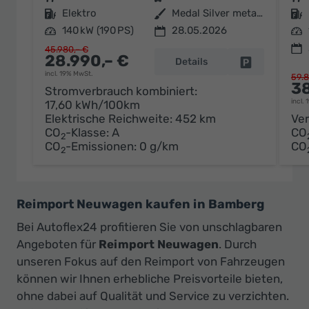
Kraftstoff
Elektro
Außenfarbe
Medal Silver metallic
Kraftstoff
Leistung
140 kW (190 PS)
28.05.2026
Leistung
45.980,– €
28.990,– €
Details
Fahrzeug par
incl. 19% MwSt.
59.8
38
Stromverbrauch kombiniert:
incl.
17,60 kWh/100km
Elektrische Reichweite:
452 km
Ver
CO
-Klasse:
A
CO
2
CO
-Emissionen:
0 g/km
CO
2
Reimport Neuwagen kaufen in Bamberg
Bei Autoflex24 profitieren Sie von unschlagbaren
Angeboten für
Reimport Neuwagen
. Durch
unseren Fokus auf den Reimport von Fahrzeugen
können wir Ihnen erhebliche Preisvorteile bieten,
ohne dabei auf Qualität und Service zu verzichten.