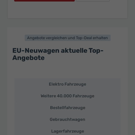
Angebote vergleichen und Top-Deal erhalten
EU-Neuwagen aktuelle Top-
Angebote
Elektro Fahrzeuge
EU-
Neuwagen
Weitere 40.000 Fahrzeuge
und
deutsche
Bestellfahrzeuge
Fahrzeuge
zu
Gebrauchtwagen
Top-
Preisen
Lagerfahrzeuge