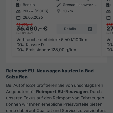
Kraftstoff
Benzin
Außenfarbe
Grenadillschwarz Metallic
Kraftstoff
Leistung
110 kW (150 PS)
Kilometerstand
10 km
Leistung
28.05.2026
46.600,– €
37.8
36.480,– €
27
Details
Fahrzeug par
incl. 19% MwSt.
incl.
Verbrauch kombiniert:
5,60 l/100km
Ver
CO
-Klasse:
D
CO
2
CO
-Emissionen:
128,00 g/km
CO
2
Reimport EU-Neuwagen kaufen in Bad
Salzuflen
Bei Autoflex24 profitieren Sie von unschlagbaren
Angeboten für
Reimport EU-Neuwagen
. Durch
unseren Fokus auf den Reimport von Fahrzeugen
können wir Ihnen erhebliche Preisvorteile bieten,
ohne dabei auf Qualität und Service zu verzichten.