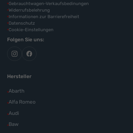
Gebrauchtwagen-Verkaufsbedinungen
Widerrufsbelehrung
Informationen zur Barrierefreiheit
Datenschutz
Cookie-Einstellungen
Folgen Sie uns:
autoflex
autoflex24
auf
auf
instagram
facebook
Hersteller
Alle
Abarth
Fahrzeuge
Alle
Alfa Romeo
von
Fahrzeuge
Alle
Audi
Abarth
von
Fahrzeuge
Alle
Baw
anzeigen
Alfa
von
Fahrzeuge