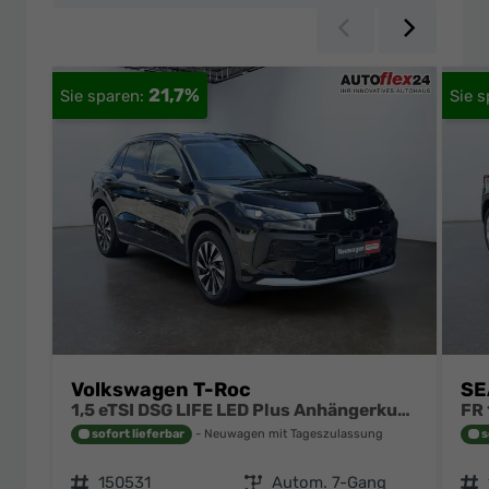
Zurück
Weiter
21,7%
Volkswagen T-Roc
SE
1,5 eTSI DSG LIFE LED Plus Anhängerkupplung Navigation Digital Pro Sitzheizung beheiztes Lenkrad 17 Zoll Alu 5J Garantie
sofort lieferbar
Neuwagen mit Tageszulassung
s
Fahrzeugnr.
150531
Getriebe
Autom. 7-Gang
Fahrzeugnr.