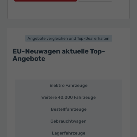
Angebote vergleichen und Top-Deal erhalten
EU-Neuwagen aktuelle Top-
Angebote
Elektro Fahrzeuge
EU-
Neuwagen
Weitere 40.000 Fahrzeuge
und
deutsche
Bestellfahrzeuge
Fahrzeuge
zu
Gebrauchtwagen
Top-
Preisen
Lagerfahrzeuge