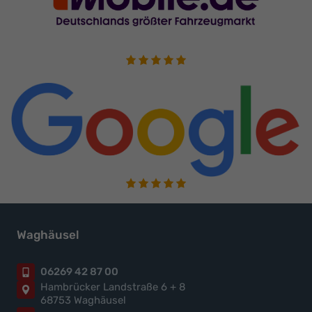
Waghäusel
06269 42 87 00
Hambrücker Landstraße 6 + 8
68753 Waghäusel