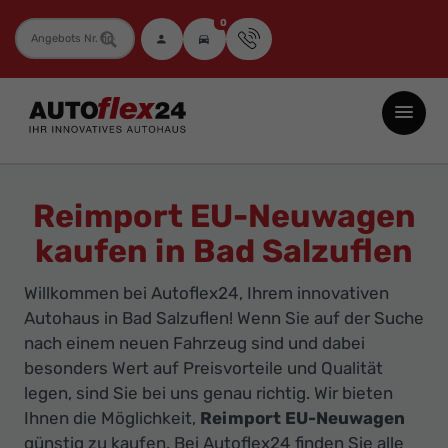
0
Fahrzeugnummer
Autoflex24
GmbH
-
EU-
Reimport EU-Neuwagen
Neuwagen
kaufen in Bad Salzuflen
Jahreswagen
und
Willkommen bei Autoflex24, Ihrem innovativen
Gebrauchtwagen
Autohaus in Bad Salzuflen! Wenn Sie auf der Suche
zu
nach einem neuen Fahrzeug sind und dabei
Top-
besonders Wert auf Preisvorteile und Qualität
legen, sind Sie bei uns genau richtig. Wir bieten
Preisen
Ihnen die Möglichkeit,
Reimport EU-Neuwagen
-
günstig zu kaufen. Bei Autoflex24 finden Sie alle