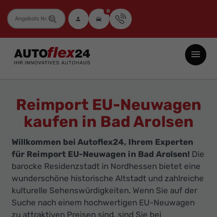
0
Fahrzeugnummer
Autoflex24
GmbH
-
EU-
Reimport EU-Neuwagen
Neuwagen
kaufen in Bad Arolsen
Jahreswagen
und
Willkommen bei Autoflex24, Ihrem Experten
Gebrauchtwagen
für Reimport EU-Neuwagen in Bad Arolsen!
Die
zu
barocke Residenzstadt in Nordhessen bietet eine
Top-
wunderschöne historische Altstadt und zahlreiche
kulturelle Sehenswürdigkeiten. Wenn Sie auf der
Preisen
Suche nach einem hochwertigen EU-Neuwagen
-
zu attraktiven Preisen sind, sind Sie bei