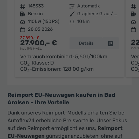
Fahrzeugnr.
148333
Getriebe
Automatik
Fahrzeugnr.
Kraftstoff
Benzin
Außenfarbe
Graphene Grau / Dach Schwarz
Kraftstoff
Leistung
110 kW (150 PS)
Kilometerstand
10 km
Leistung
28.05.2026
37.890,– €
22
27.900,– €
Details
Fahrzeug par
incl.
incl. 19% MwSt.
Verbrauch kombiniert:
5,60 l/100km
Ver
CO
-Klasse:
D
CO
2
CO
-Emissionen:
128,00 g/km
CO
2
Reimport EU-Neuwagen kaufen in Bad
Arolsen – Ihre Vorteile
Dank unseres Reimport-Modells erhalten Sie bei
Autoflex24 erhebliche Preisvorteile. Unser Fokus
auf den Reimport ermöglicht es uns,
Reimport
EU-Neuwagen
günstiger anzubieten, ohne auf