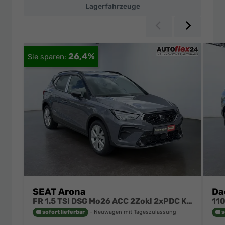
Lagerfahrzeuge
Zurück
Weiter
26,4%
SEAT Arona
Da
FR 1.5 TSI DSG Mo26 ACC 2Zokl 2xPDC Kam SHZ Full Link
sofort lieferbar
Neuwagen mit Tageszulassung
s