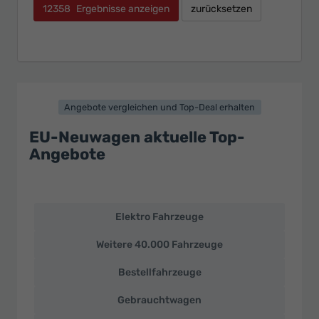
12358
Ergebnisse anzeigen
zurücksetzen
Angebote vergleichen und Top-Deal erhalten
EU-Neuwagen aktuelle Top-
Angebote
Elektro Fahrzeuge
EU-
Neuwagen
Weitere 40.000 Fahrzeuge
und
deutsche
Bestellfahrzeuge
Fahrzeuge
zu
Gebrauchtwagen
Top-
Preisen