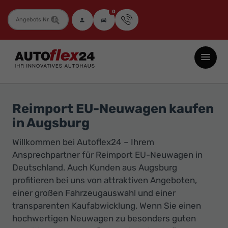
0
Fahrzeugnummer
Autoflex24
GmbH
-
EU-
Reimport EU-Neuwagen kaufen
Neuwagen
in Augsburg
Jahreswagen
Willkommen bei Autoflex24 – Ihrem
und
Ansprechpartner für Reimport EU-Neuwagen in
Gebrauchtwagen
Deutschland. Auch Kunden aus Augsburg
zu
profitieren bei uns von attraktiven Angeboten,
Top-
einer großen Fahrzeugauswahl und einer
Preisen
transparenten Kaufabwicklung. Wenn Sie einen
-
hochwertigen Neuwagen zu besonders guten