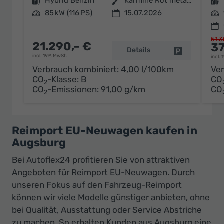
Kraftstoff
Hybrid Benzin
Außenfarbe
Karmine Rot metallic
Kraftstoff
Leistung
85 kW (116 PS)
15.07.2026
Leistung
51.3
21.290,– €
37
Details
Fahrzeug par
incl. 19% MwSt.
incl.
Verbrauch kombiniert:
4,00 l/100km
Ver
CO
-Klasse:
B
CO
2
CO
-Emissionen:
91,00 g/km
CO
2
Reimport EU-Neuwagen kaufen in
Augsburg
Bei Autoflex24 profitieren Sie von attraktiven
Angeboten für Reimport EU-Neuwagen. Durch
unseren Fokus auf den Fahrzeug-Reimport
können wir viele Modelle günstiger anbieten, ohne
bei Qualität, Ausstattung oder Service Abstriche
zu machen. So erhalten Kunden aus Augsburg eine