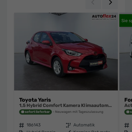
Zurück
Weiter
Toyota Yaris
Fo
1,5 Hybrid Comfort Kamera Klimaautomatik ACC Alu Felgen NSW
sofort lieferbar
Neuwagen mit Tageszulassung
s
Fahrzeugnr.
186143
Getriebe
Automatik
Fahrzeugnr.