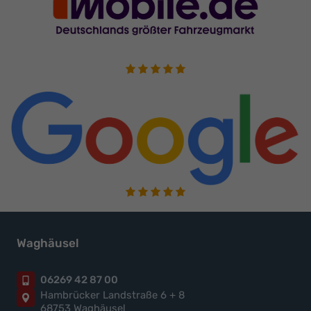
Waghäusel
06269 42 87 00
Hambrücker Landstraße 6 + 8
68753 Waghäusel