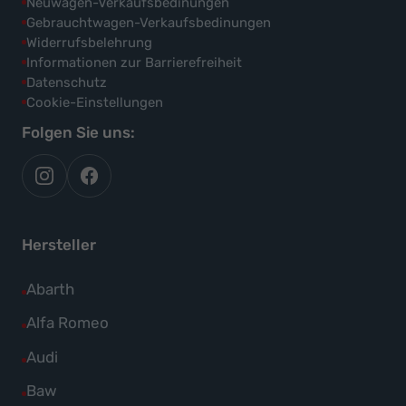
Neuwagen-Verkaufsbedinungen
Gebrauchtwagen-Verkaufsbedinungen
Widerrufsbelehrung
Informationen zur Barrierefreiheit
Datenschutz
Cookie-Einstellungen
Folgen Sie uns:
autoflex
autoflex24
auf
auf
instagram
facebook
Hersteller
Alle
Abarth
Fahrzeuge
Alle
Alfa Romeo
von
Fahrzeuge
Alle
Audi
Abarth
von
Fahrzeuge
Alle
Baw
anzeigen
Alfa