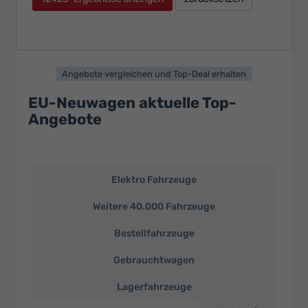
Angebote vergleichen und Top-Deal erhalten
EU-Neuwagen aktuelle Top-
Angebote
Elektro Fahrzeuge
EU-
Neuwagen
Weitere 40.000 Fahrzeuge
und
deutsche
Bestellfahrzeuge
Fahrzeuge
zu
Gebrauchtwagen
Top-
Preisen
Lagerfahrzeuge