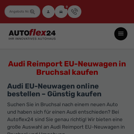
0
Fahrzeugnummer
Autoflex24
GmbH
-
EU-
Audi Reimport EU-Neuwagen in
Neuwagen
Bruchsal kaufen
Jahreswagen
und
Audi EU-Neuwagen online
Gebrauchtwagen
bestellen – Günstig kaufen
zu
Suchen Sie in Bruchsal nach einem neuen Auto
Top-
und haben sich für einen Audi entschieden? Bei
Preisen
Autoflex24 sind Sie genau richtig! Wir bieten eine
große Auswahl an Audi Reimport EU-Neuwagen in
-