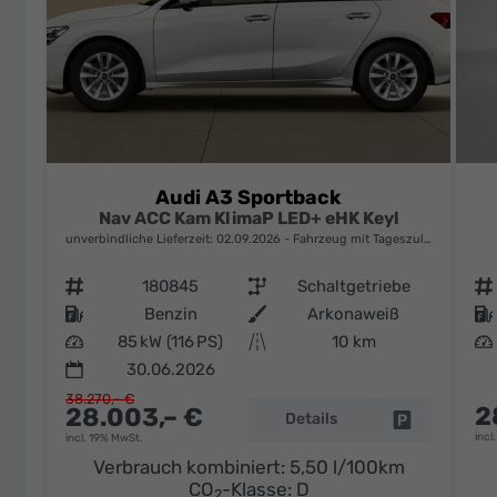
Audi A3 Sportback
Nav ACC Kam KlimaP LED+ eHK Keyl
unverbindliche Lieferzeit:
02.09.2026
Fahrzeug mit Tageszulassung
Fahrzeugnr.
180845
Getriebe
Schaltgetriebe
Fahrzeugnr.
Kraftstoff
Benzin
Außenfarbe
Arkonaweiß
Kraftstoff
Leistung
85 kW (116 PS)
Kilometerstand
10 km
Leistung
30.06.2026
38.270,– €
2
28.003,– €
Details
Fahrzeug pa
incl
incl. 19% MwSt.
Verbrauch kombiniert:
5,50 l/100km
CO
-Klasse:
D
2