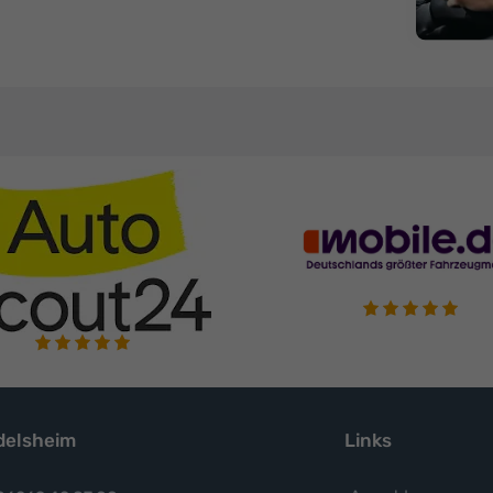
elsheim
Links