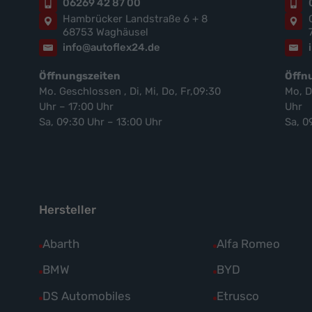
06269 42 87 00
Hambrücker Landstraße 6 + 8
68753 Waghäusel
info@autoflex24.de
Öffnungszeiten
Öffn
Mo. Geschlossen , Di, Mi, Do, Fr,09:30
Mo, D
Uhr – 17:00 Uhr
Uhr
Sa, 09:30 Uhr – 13:00 Uhr
Sa, 0
Hersteller
Alle
Abarth
Alle
Alfa Romeo
Fahrzeuge
Fahrzeuge
Alle
BMW
Alle
BYD
von
von
Fahrzeuge
Fahrzeuge
Alle
DS Automobiles
Alle
Etrusco
Abarth
Alfa
von
von