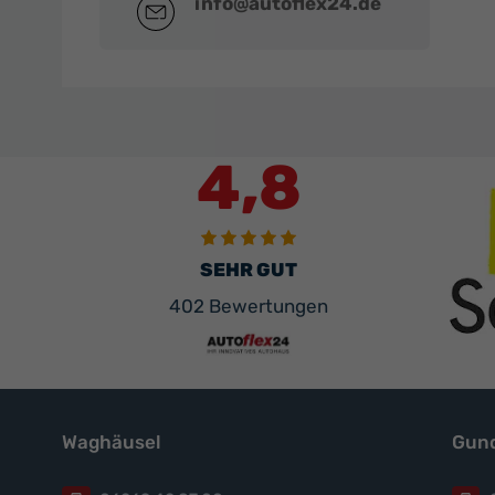
info@autoflex24.de
4,8
SEHR GUT
402 Bewertungen
Waghäusel
Gund