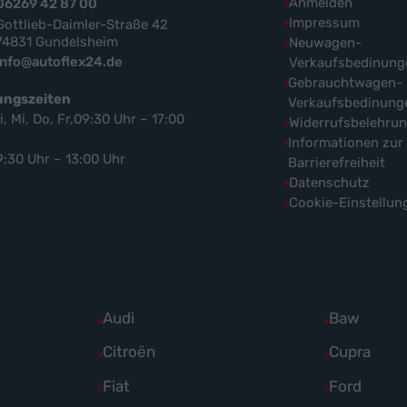
Anmelden
06269 42 87 00
Impressum
Gottlieb-Daimler-Straße 42
74831 Gundelsheim
Neuwagen-
info@autoflex24.de
Verkaufsbedinung
Gebrauchtwagen-
ungszeiten
Verkaufsbedinung
i, Mi, Do, Fr,09:30 Uhr – 17:00
Widerrufsbelehru
Informationen zur
9:30 Uhr – 13:00 Uhr
Barrierefreiheit
Datenschutz
Cookie-Einstellun
Alle
Audi
Alle
Baw
Fahrzeuge
Fahrzeuge
Alle
Citroën
Alle
Cupra
von
von
Fahrzeuge
Fahrzeuge
Alle
Fiat
Alle
Ford
Audi
Baw
von
von