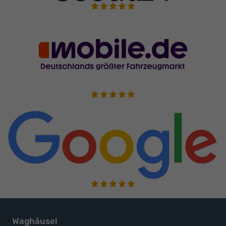
Waghäusel