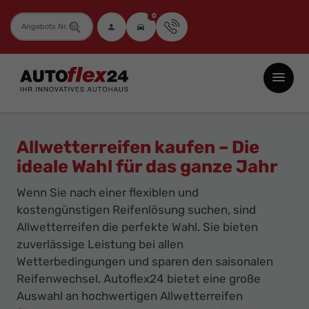
0
Fahrzeugnummer
Autoflex24
GmbH
-
EU-
Allwetterreifen kaufen – Die
Neuwagen
ideale Wahl für das ganze Jahr
Jahreswagen
Wenn Sie nach einer flexiblen und
und
kostengünstigen Reifenlösung suchen, sind
Gebrauchtwagen
Allwetterreifen die perfekte Wahl. Sie bieten
zu
zuverlässige Leistung bei allen
Top-
Wetterbedingungen und sparen den saisonalen
Preisen
Reifenwechsel. Autoflex24 bietet eine große
-
Auswahl an hochwertigen Allwetterreifen