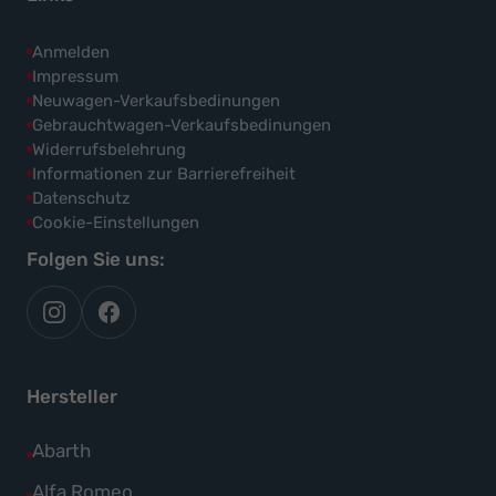
Anmelden
Impressum
Neuwagen-Verkaufsbedinungen
Gebrauchtwagen-Verkaufsbedinungen
Widerrufsbelehrung
Informationen zur Barrierefreiheit
Datenschutz
Cookie-Einstellungen
Folgen Sie uns:
autoflex
autoflex24
auf
auf
instagram
facebook
Hersteller
Alle
Abarth
Fahrzeuge
Alle
Alfa Romeo