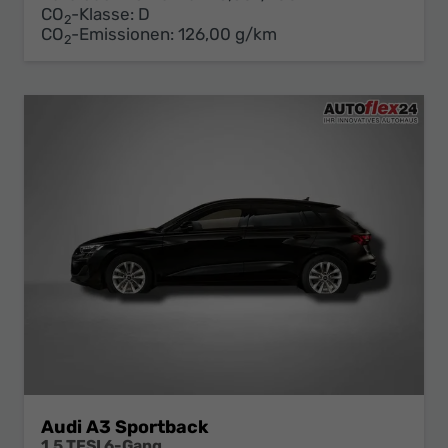
CO
-Klasse:
D
2
CO
-Emissionen:
126,00 g/km
2
Audi A3 Sportback
1.5 TFSI 6-Gang