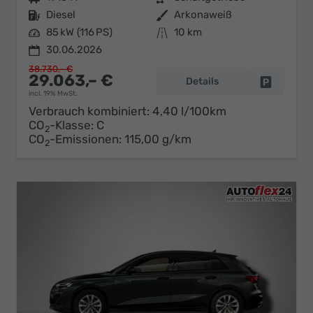
Kraftstoff
Diesel
Außenfarbe
Arkonaweiß
Leistung
85 kW (116 PS)
Kilometerstand
10 km
30.06.2026
38.730,– €
29.063,– €
Details
Fahrzeug 
incl. 19% MwSt.
Verbrauch kombiniert:
4,40 l/100km
CO
-Klasse:
C
2
CO
-Emissionen:
115,00 g/km
2