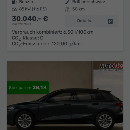
Kraftstoff
Benzin
Außenfarbe
Brilliantschwarz
Leistung
85 kW (116 PS)
Kilometerstand
50 km
30.040,– €
Details
Fahrzeug 
incl. 19% MwSt.
Verbrauch kombiniert:
6,50 l/100km
CO
-Klasse:
D
2
CO
-Emissionen:
120,00 g/km
2
28,1%