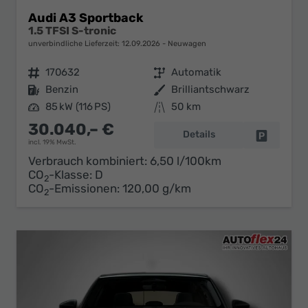
Audi A3 Sportback
1.5 TFSI S-tronic
unverbindliche Lieferzeit:
12.09.2026
Neuwagen
Fahrzeugnr.
170632
Getriebe
Automatik
Kraftstoff
Benzin
Außenfarbe
Brilliantschwarz
Leistung
85 kW (116 PS)
Kilometerstand
50 km
30.040,– €
Details
Fahrzeug 
incl. 19% MwSt.
Verbrauch kombiniert:
6,50 l/100km
CO
-Klasse:
D
2
CO
-Emissionen:
120,00 g/km
2