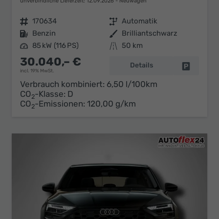
unverbindliche Lieferzeit:
12.09.2026
Neuwagen
Fahrzeugnr.
170634
Getriebe
Automatik
Kraftstoff
Benzin
Außenfarbe
Brilliantschwarz
Leistung
85 kW (116 PS)
Kilometerstand
50 km
30.040,– €
Details
Fahrzeug 
incl. 19% MwSt.
Verbrauch kombiniert:
6,50 l/100km
CO
-Klasse:
D
2
CO
-Emissionen:
120,00 g/km
2