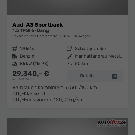
Audi A3 Sportback
1.5 TFSI 6-Gang
unverbindliche Lieferzeit:
12.09.2026
Neuwagen
Fahrzeugnr.
170613
Getriebe
Schaltgetriebe
Kraftstoff
Benzin
Außenfarbe
Manhattangrau Metallic
Leistung
85 kW (116 PS)
Kilometerstand
50 km
29.340,– €
Details
Fahrzeug 
incl. 19% MwSt.
Verbrauch kombiniert:
6,50 l/100km
CO
-Klasse:
D
2
CO
-Emissionen:
120,00 g/km
2