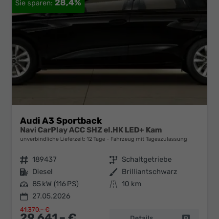
28,4%
Audi A3 Sportback
Navi CarPlay ACC SHZ el.HK LED+ Kam
unverbindliche Lieferzeit:
12 Tage
Fahrzeug mit Tageszulassung
Fahrzeugnr.
189437
Getriebe
Schaltgetriebe
Kraftstoff
Diesel
Außenfarbe
Brilliantschwarz
Leistung
85 kW (116 PS)
Kilometerstand
10 km
27.05.2026
41.370,– €
29.641,– €
Details
Fahrzeug 