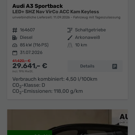
Audi A3 Sportback
LED+ SHZ Nav VirCo ACC Kam Keyless
unverbindliche Lieferzeit:
11.09.2026
Fahrzeug mit Tageszulassung
Fahrzeugnr.
164607
Getriebe
Schaltgetriebe
Kraftstoff
Diesel
Außenfarbe
Arkonaweiß
Leistung
85 kW (116 PS)
Kilometerstand
10 km
31.07.2026
41.420,– €
29.641,– €
Details
Fahrzeug 
incl. 19% MwSt.
Verbrauch kombiniert:
4,50 l/100km
CO
-Klasse:
D
2
CO
-Emissionen:
118,00 g/km
2