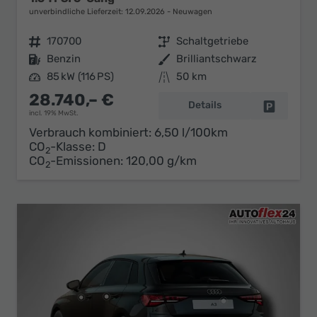
unverbindliche Lieferzeit:
12.09.2026
Neuwagen
Fahrzeugnr.
170700
Getriebe
Schaltgetriebe
Kraftstoff
Benzin
Außenfarbe
Brilliantschwarz
Leistung
85 kW (116 PS)
Kilometerstand
50 km
28.740,– €
Details
Fahrzeug 
incl. 19% MwSt.
Verbrauch kombiniert:
6,50 l/100km
CO
-Klasse:
D
2
CO
-Emissionen:
120,00 g/km
2