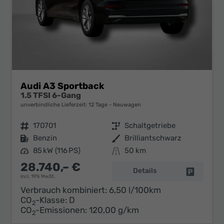
Audi A3 Sportback
1.5 TFSI 6-Gang
unverbindliche Lieferzeit:
12 Tage
Neuwagen
Fahrzeugnr.
170701
Getriebe
Schaltgetriebe
Kraftstoff
Benzin
Außenfarbe
Brilliantschwarz
Leistung
85 kW (116 PS)
Kilometerstand
50 km
28.740,– €
Details
Fahrzeug 
incl. 19% MwSt.
Verbrauch kombiniert:
6,50 l/100km
CO
-Klasse:
D
2
CO
-Emissionen:
120,00 g/km
2