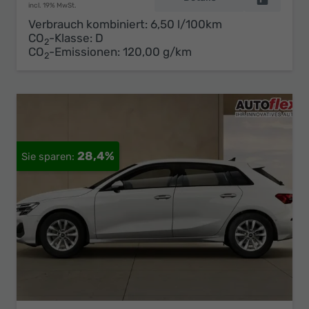
incl. 19% MwSt.
Verbrauch kombiniert:
6,50 l/100km
CO
-Klasse:
D
2
CO
-Emissionen:
120,00 g/km
2
28,4%