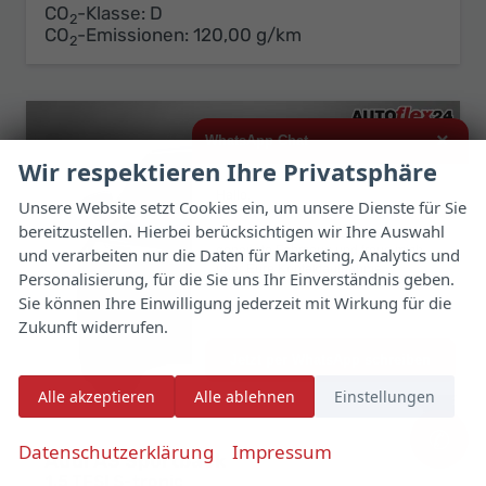
CO
-Klasse:
D
2
CO
-Emissionen:
120,00 g/km
2
×
WhatsApp Chat
Wir respektieren Ihre Privatsphäre
Hallo,
Unsere Website setzt Cookies ein, um unsere Dienste für Sie
bereitzustellen. Hierbei berücksichtigen wir Ihre Auswahl
ich interessiere mich für das oben
genannte Fahrzeug und freue mich
und verarbeiten nur die Daten für Marketing, Analytics und
über Eure Kontaktaufnahme.
Personalisierung, für die Sie uns Ihr Einverständnis geben.
Sie können Ihre Einwilligung jederzeit mit Wirkung für die
Viele Grüße
Zukunft widerrufen.
Jetzt per WhatsApp schreiben
Alle akzeptieren
Alle ablehnen
Einstellungen
✆
Datenschutzerklärung
Impressum
Audi A3 Sportback
1.5 TFSI S-tronic