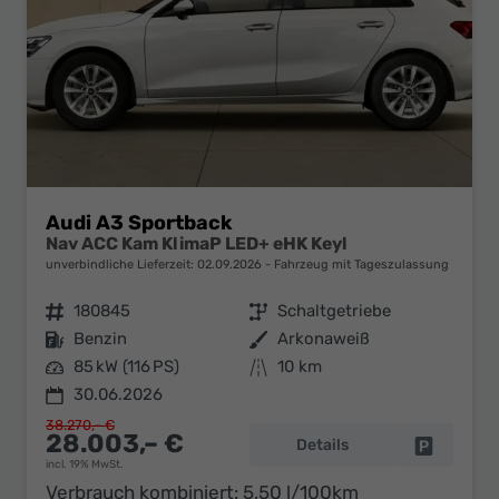
Ihr
Innovatives
Autohaus
Audi A3 Sportback
Nav ACC Kam KlimaP LED+ eHK Keyl
unverbindliche Lieferzeit:
02.09.2026
Fahrzeug mit Tageszulassung
Fahrzeugnr.
180845
Getriebe
Schaltgetriebe
Kraftstoff
Benzin
Außenfarbe
Arkonaweiß
Leistung
85 kW (116 PS)
Kilometerstand
10 km
30.06.2026
38.270,– €
28.003,– €
Details
Fahrzeug 
incl. 19% MwSt.
Verbrauch kombiniert:
5,50 l/100km