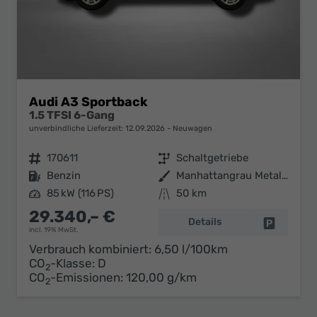
Audi A3 Sportback
1.5 TFSI 6-Gang
unverbindliche Lieferzeit:
12.09.2026
Neuwagen
Fahrzeugnr.
170611
Getriebe
Schaltgetriebe
Kraftstoff
Benzin
Außenfarbe
Manhattangrau Metallic
Leistung
85 kW (116 PS)
Kilometerstand
50 km
29.340,– €
Details
Fahrzeug 
incl. 19% MwSt.
Verbrauch kombiniert:
6,50 l/100km
CO
-Klasse:
D
2
CO
-Emissionen:
120,00 g/km
2