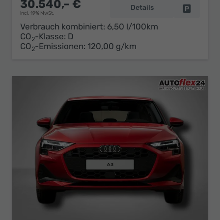
30.540,– €
Details
Fahrzeug 
incl. 19% MwSt.
Verbrauch kombiniert:
6,50 l/100km
CO
-Klasse:
D
2
CO
-Emissionen:
120,00 g/km
2