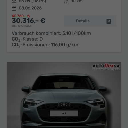
Leistung
85 kW (116 PS)
Kilometerstand
10 km
08.06.2026
40.760,– €
30.316,– €
Details
Fahrzeug 
incl. 19% MwSt.
Verbrauch kombiniert:
5,10 l/100km
CO
-Klasse:
D
2
CO
-Emissionen:
116,00 g/km
2