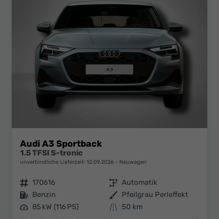
Audi A3 Sportback
1.5 TFSI S-tronic
unverbindliche Lieferzeit:
12.09.2026
Neuwagen
Fahrzeugnr.
170616
Getriebe
Automatik
Kraftstoff
Benzin
Außenfarbe
Pfeilgrau Perleffekt
Leistung
85 kW (116 PS)
Kilometerstand
50 km