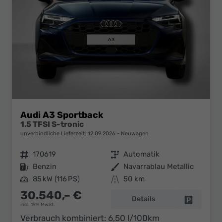
Audi A3 Sportback
1.5 TFSI S-tronic
unverbindliche Lieferzeit:
12.09.2026
Neuwagen
Fahrzeugnr.
170619
Getriebe
Automatik
Kraftstoff
Benzin
Außenfarbe
Navarrablau Metallic
Leistung
85 kW (116 PS)
Kilometerstand
50 km
30.540,– €
Details
Fahrzeug 
incl. 19% MwSt.
Verbrauch kombiniert:
6,50 l/100km