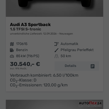
Audi A3 Sportback
1.5 TFSI S-tronic
unverbindliche Lieferzeit:
12.09.2026
Neuwagen
Fahrzeugnr.
170615
Getriebe
Automatik
Kraftstoff
Benzin
Außenfarbe
Pfeilgrau Perleffekt
Leistung
85 kW (116 PS)
Kilometerstand
50 km
30.540,– €
Details
Fahrzeug 
incl. 19% MwSt.
Verbrauch kombiniert:
6,50 l/100km
CO
-Klasse:
D
2
CO
-Emissionen:
120,00 g/km
2