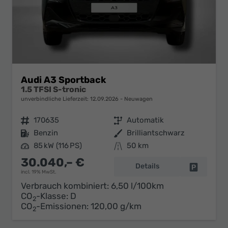
Audi A3 Sportback
1.5 TFSI S-tronic
unverbindliche Lieferzeit:
12.09.2026
Neuwagen
Fahrzeugnr.
170635
Getriebe
Automatik
Kraftstoff
Benzin
Außenfarbe
Brilliantschwarz
Leistung
85 kW (116 PS)
Kilometerstand
50 km
30.040,– €
Details
Fahrzeug 
incl. 19% MwSt.
Verbrauch kombiniert:
6,50 l/100km
CO
-Klasse:
D
2
CO
-Emissionen:
120,00 g/km
2