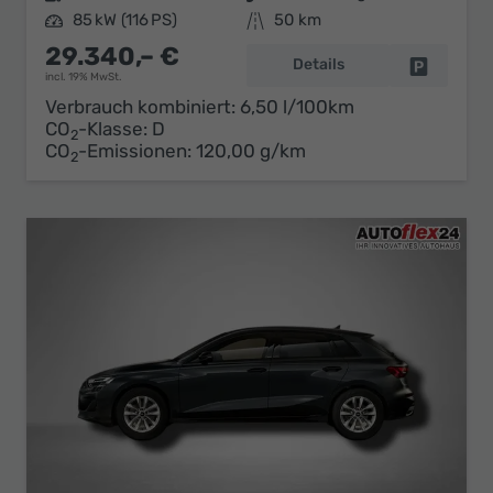
Leistung
85 kW (116 PS)
Kilometerstand
50 km
29.340,– €
Details
Fahrzeug 
incl. 19% MwSt.
Verbrauch kombiniert:
6,50 l/100km
CO
-Klasse:
D
2
CO
-Emissionen:
120,00 g/km
2