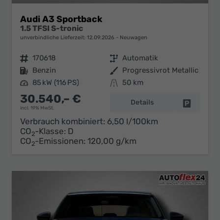
Audi A3 Sportback
1.5 TFSI S-tronic
unverbindliche Lieferzeit:
12.09.2026
Neuwagen
Fahrzeugnr.
170618
Getriebe
Automatik
Kraftstoff
Benzin
Außenfarbe
Progressivrot Metallic
Leistung
85 kW (116 PS)
Kilometerstand
50 km
30.540,– €
Details
Fahrzeug 
incl. 19% MwSt.
Verbrauch kombiniert:
6,50 l/100km
CO
-Klasse:
D
2
CO
-Emissionen:
120,00 g/km
2