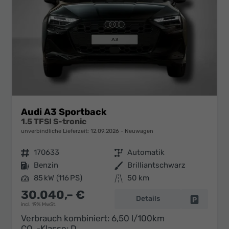
Audi A3 Sportback
1.5 TFSI S-tronic
unverbindliche Lieferzeit:
12.09.2026
Neuwagen
Fahrzeugnr.
170633
Getriebe
Automatik
Kraftstoff
Benzin
Außenfarbe
Brilliantschwarz
Leistung
85 kW (116 PS)
Kilometerstand
50 km
30.040,– €
Details
Fahrzeug 
incl. 19% MwSt.
Verbrauch kombiniert:
6,50 l/100km
CO
-Klasse:
D