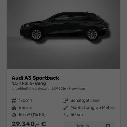
Audi A3 Sportback
1.5 TFSI 6-Gang
unverbindliche Lieferzeit:
12.09.2026
Neuwagen
Fahrzeugnr.
170614
Getriebe
Schaltgetriebe
Kraftstoff
Benzin
Außenfarbe
Manhattangrau Metallic
Leistung
85 kW (116 PS)
Kilometerstand
50 km
29.340,– €
Details
Fahrzeug 