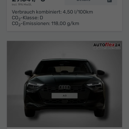
incl. 19% MwSt.
Verbrauch kombiniert:
4,50 l/100km
CO
-Klasse:
D
2
CO
-Emissionen:
118,00 g/km
2