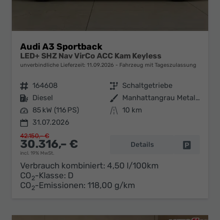
Audi A3 Sportback
LED+ SHZ Nav VirCo ACC Kam Keyless
unverbindliche Lieferzeit:
11.09.2026
Fahrzeug mit Tageszulassung
Fahrzeugnr.
164608
Getriebe
Schaltgetriebe
Kraftstoff
Diesel
Außenfarbe
Manhattangrau Metallic
Leistung
85 kW (116 PS)
Kilometerstand
10 km
31.07.2026
42.150,– €
30.316,– €
Details
Fahrzeug 
incl. 19% MwSt.
Verbrauch kombiniert:
4,50 l/100km
CO
-Klasse:
D
2
CO
-Emissionen:
118,00 g/km
2