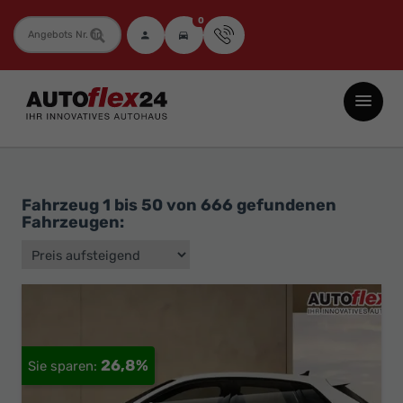
0
Fahrzeugnummer
Autoflex24
GmbH
-
EU-
Neuwagen
Fahrzeug 1 bis 50 von 666 gefundenen
Fahrzeugen:
Jahreswagen
und
Gebrauchtwagen
zu
Top-
Preisen
26,8%
-