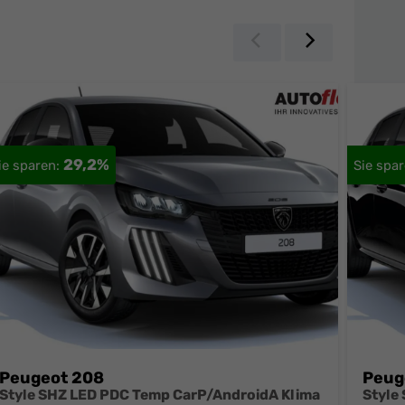
Zurück
Weiter
29,2%
Peugeot 208
Peug
Style SHZ LED PDC Temp CarP/AndroidA Klima
Style