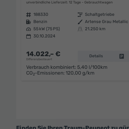
unverbindliche Lieferzeit:
12 Tage
Gebrauchtwagen
Fahrzeugnr.
188330
Getriebe
Schaltgetriebe
Kraftstoff
Benzin
Außenfarbe
Artense Grau Metallic
Leistung
55 kW (75 PS)
Kilometerstand
21.250 km
30.10.2024
14.022,– €
Details
Fa
Differenzbesteuert
Verbrauch kombiniert:
5,40 l/100km
CO
-Emissionen:
120,00 g/km
2
Finden Sie Ihren Traum-Peugeot zu gü