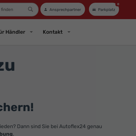
0
mer
Ansprechpartner
Parkplatz
ür Händler
Kontakt
zu
chern!
eden? Dann sind Sie bei Autoflex24 genau
ebung
.