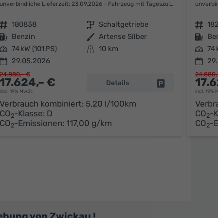
unverbindliche Lieferzeit:
23.09.2026
Fahrzeug mit Tageszulassung
unverbin
Fahrzeugnr.
180838
Getriebe
Schaltgetriebe
Fahrzeugnr.
18
Kraftstoff
Benzin
Außenfarbe
Artense Silber
Kraftstoff
Be
Leistung
74 kW (101 PS)
Kilometerstand
10 km
Leistung
74 
29.05.2026
29
24.880,– €
24.880,
17.624,– €
17.6
Details
parken
Fahrzeug parken
incl. 19% MwSt.
incl. 19% 
Verbrauch kombiniert:
5,20 l/100km
Verbr
CO
-Klasse:
D
CO
-K
2
2
CO
-Emissionen:
117,00 g/km
CO
-
2
2
ebung von Zwickau !