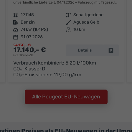
unverbindliche Lieferzeit:
04.11.2026
Fahrzeug mit Tageszulassung
Fahrzeugnr.
191145
Getriebe
Schaltgetriebe
Kraftstoff
Benzin
Außenfarbe
Agueda Gelb
Leistung
74 kW (101 PS)
Kilometerstand
10 km
31.07.2026
24.130,– €
17.140,– €
Details
Fahrzeug 
incl. 19% MwSt.
hrzeug parken
Verbrauch kombiniert:
5,20 l/100km
CO
-Klasse:
D
2
CO
-Emissionen:
117,00 g/km
2
Alle Peugeot EU-Neuwagen
nstigen Preisen als EU-Neuwagen in der Umg