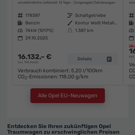
unverbindliche Lieferzeit:
12 Tage
Jungwagen/Jahreswagen
unv
Fahrzeugnr.
178387
Getriebe
Schaltgetriebe
Fahrzeugnr.
Kraftstoff
Benzin
Außenfarbe
Kontur Weiß Metallic
Kraftstoff
Leistung
74 kW (101 PS)
Kilometerstand
1.387 km
Leistung
29.10.2025
25.
1
16.132,– €
incl
Details
Fahrzeug pa
incl. 19% MwSt.
Ve
Verbrauch kombiniert:
5,20 l/100km
C
CO
-Emissionen:
118,00 g/km
C
2
Alle Opel EU-Neuwagen
Entdecken Sie Ihren zukünftigen Opel
Traumwagen zu erschwinglichen Preisen