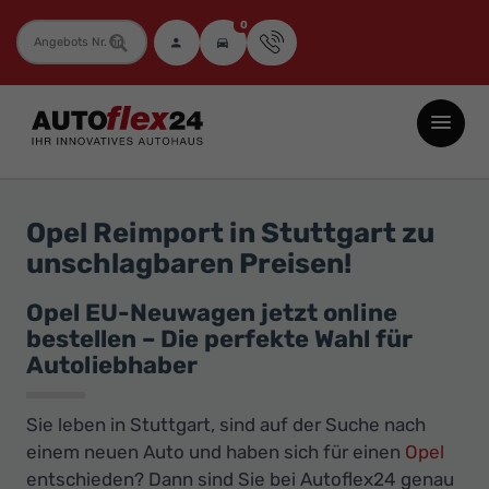
0
Fahrzeugnummer
Autoflex24
GmbH
-
EU-
Opel Reimport in Stuttgart zu
Neuwagen
unschlagbaren Preisen!
Jahreswagen
und
Opel EU-Neuwagen jetzt online
bestellen – Die perfekte Wahl für
Gebrauchtwagen
Autoliebhaber
zu
Top-
Sie leben in Stuttgart, sind auf der Suche nach
Preisen
einem neuen Auto und haben sich für einen
Opel
-
entschieden? Dann sind Sie bei Autoflex24 genau