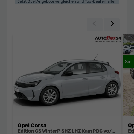
Jetzt Opel Angebote vergleichen und Top-Deal erhalten
Zurück
Weiter
Opel Corsa
Op
Edition GS WinterP SHZ LHZ Kam PDC vo/hi AppC Totw