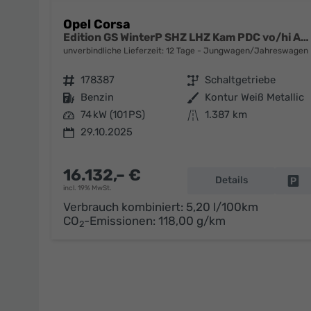
Opel Corsa
Edition GS WinterP SHZ LHZ Kam PDC vo/hi AppC Totw
unverbindliche Lieferzeit:
12 Tage
Jungwagen/Jahreswagen
Fahrzeugnr.
178387
Getriebe
Schaltgetriebe
Kraftstoff
Benzin
Außenfarbe
Kontur Weiß Metallic
Leistung
74 kW (101 PS)
Kilometerstand
1.387 km
29.10.2025
16.132,– €
Details
Fa
incl. 19% MwSt.
Verbrauch kombiniert:
5,20 l/100km
CO
-Emissionen:
118,00 g/km
2