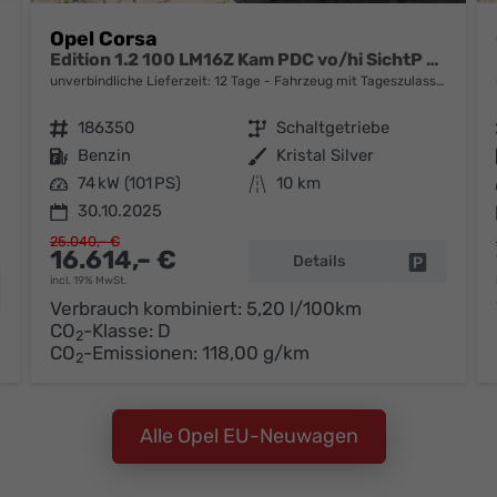
Opel Corsa
Edition 1.2 100 LM16Z Kam PDC vo/hi SichtP Temp
unverbindliche Lieferzeit:
12 Tage
Fahrzeug mit Tageszulassung
Fahrzeugnr.
186350
Getriebe
Schaltgetriebe
Kraftstoff
Benzin
Außenfarbe
Kristal Silver
Leistung
74 kW (101 PS)
Kilometerstand
10 km
30.10.2025
25.040,– €
16.614,– €
Details
Fahrzeug 
incl. 19% MwSt.
hrzeug parken
Verbrauch kombiniert:
5,20 l/100km
CO
-Klasse:
D
2
CO
-Emissionen:
118,00 g/km
2
Alle Opel EU-Neuwagen