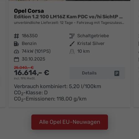
Opel Corsa
Edition 1.2 100 LM16Z Kam PDC vo/hi SichtP Temp
unverbindliche Lieferzeit:
12 Tage
Fahrzeug mit Tageszulassung
Fahrzeugnr.
186350
Getriebe
Schaltgetriebe
Kraftstoff
Benzin
Außenfarbe
Kristal Silver
Leistung
74 kW (101 PS)
Kilometerstand
10 km
30.10.2025
25.040,– €
16.614,– €
Details
Fahrzeug 
incl. 19% MwSt.
hrzeug parken
Verbrauch kombiniert:
5,20 l/100km
CO
-Klasse:
D
2
CO
-Emissionen:
118,00 g/km
2
Alle Opel EU-Neuwagen