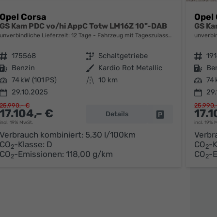
Opel Corsa
Opel
GS Kam PDC vo/hi AppC Totw LM16Z 10"-DAB
GS Ka
unverbindliche Lieferzeit:
12 Tage
Fahrzeug mit Tageszulassung
unverbin
Fahrzeugnr.
175568
Getriebe
Schaltgetriebe
Fahrzeugnr.
19
Kraftstoff
Benzin
Außenfarbe
Kardio Rot Metallic
Kraftstoff
Be
Leistung
74 kW (101 PS)
Kilometerstand
10 km
Leistung
74 
29.10.2025
29.
25.990,– €
25.990,
17.104,– €
17.1
Details
parken
Fahrzeug parken
incl. 19% MwSt.
incl. 19% 
Verbrauch kombiniert:
5,30 l/100km
Verbr
CO
-Klasse:
D
CO
-K
2
2
CO
-Emissionen:
118,00 g/km
CO
-
2
2