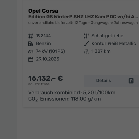
Opel Corsa
Edition GS WinterP SHZ LHZ Kam PDC vo/hi AppC Totw
unverbindliche Lieferzeit:
12 Tage
Jungwagen/Jahreswagen
Fahrzeugnr.
192144
Getriebe
Schaltgetriebe
Kraftstoff
Benzin
Außenfarbe
Kontur Weiß Metallic
Leistung
74 kW (101 PS)
Kilometerstand
1.387 km
29.10.2025
16.132,– €
Details
Fa
incl. 19% MwSt.
Verbrauch kombiniert:
5,20 l/100km
CO
-Emissionen:
118,00 g/km
2