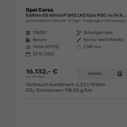
Opel Corsa
Edition GS WinterP SHZ LHZ Kam PDC vo/hi AppC Totw
unverbindliche Lieferzeit:
12 Tage
Jungwagen/Jahreswagen
Fahrzeugnr.
178387
Getriebe
Schaltgetriebe
Kraftstoff
Benzin
Außenfarbe
Kontur Weiß Metallic
Leistung
74 kW (101 PS)
Kilometerstand
1.387 km
29.10.2025
16.132,– €
Details
Fa
incl. 19% MwSt.
Verbrauch kombiniert:
5,20 l/100km
CO
-Emissionen:
118,00 g/km
2