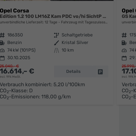
Opel Corsa
Opel
Edition 1.2 100 LM16Z Kam PDC vo/hi SichtP Temp
GS Ka
unverbindliche Lieferzeit:
12 Tage
Fahrzeug mit Tageszulassung
unverbin
Fahrzeugnr.
186350
Getriebe
Schaltgetriebe
Fahrzeugnr.
17
Kraftstoff
Benzin
Außenfarbe
Kristal Silver
Kraftstoff
Be
Leistung
74 kW (101 PS)
Kilometerstand
10 km
Leistung
74 
30.10.2025
29.
25.040,– €
25.990,
16.614,– €
17.1
Details
parken
Fahrzeug parken
incl. 19% MwSt.
incl. 19% 
Verbrauch kombiniert:
5,20 l/100km
Verbr
CO
-Klasse:
D
CO
-K
2
2
CO
-Emissionen:
118,00 g/km
CO
-
2
2