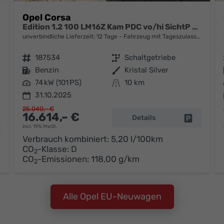
Opel Corsa
Edition 1.2 100 LM16Z Kam PDC vo/hi SichtP Temp
unverbindliche Lieferzeit:
12 Tage
Fahrzeug mit Tageszulassung
Fahrzeugnr.
187534
Getriebe
Schaltgetriebe
Kraftstoff
Benzin
Außenfarbe
Kristal Silver
Leistung
74 kW (101 PS)
Kilometerstand
10 km
31.10.2025
25.040,– €
16.614,– €
Details
Fahrzeug 
incl. 19% MwSt.
hrzeug parken
Verbrauch kombiniert:
5,20 l/100km
CO
-Klasse:
D
2
CO
-Emissionen:
118,00 g/km
2
Alle Opel EU-Neuwagen