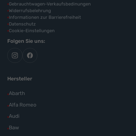
Gebrauchtwagen-Verkaufsbedinungen
Widerrufsbelehrung
Informationen zur Barrierefreiheit
Datenschutz
Cookie-Einstellungen
Folgen Sie uns:
autoflex
autoflex24
auf
auf
instagram
facebook
Hersteller
Alle
Abarth
Fahrzeuge
Alle
Alfa Romeo
von
Fahrzeuge
Alle
Audi
Abarth
von
Fahrzeuge
Alle
Baw
anzeigen
Alfa
von