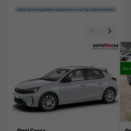
Jetzt Opel Angebote vergleichen und Top-Deal erhalten
Zurück
Weiter
Opel Corsa
Op