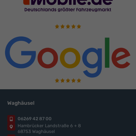
Waghäusel
06269 42 87 00
Hambrücker Landstraße 6 + 8
68753 Waghäusel