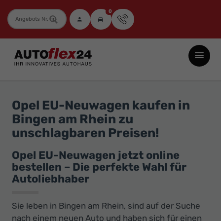
0
Fahrzeugnummer
Autoflex24
GmbH
-
EU-
Opel EU-Neuwagen kaufen in
Neuwagen
Bingen am Rhein zu
Jahreswagen
unschlagbaren Preisen!
und
Gebrauchtwagen
Opel EU-Neuwagen jetzt online
bestellen – Die perfekte Wahl für
zu
Autoliebhaber
Top-
Preisen
Sie leben in Bingen am Rhein, sind auf der Suche
-
nach einem neuen Auto und haben sich für einen