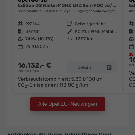
Edition GS WinterP SHZ LHZ Kam PDC vo/hi AppC Totw
unverbindliche Lieferzeit:
12 Tage
Jungwagen/Jahreswagen
unv
Fahrzeugnr.
192144
Getriebe
Schaltgetriebe
Fahrzeugnr.
Kraftstoff
Benzin
Außenfarbe
Kontur Weiß Metallic
Kraftstoff
Leistung
74 kW (101 PS)
Kilometerstand
1.387 km
Leistung
29.10.2025
25.
1
16.132,– €
incl
Details
Fahrzeug pa
incl. 19% MwSt.
Ve
Verbrauch kombiniert:
5,20 l/100km
C
CO
-Emissionen:
118,00 g/km
C
2
Alle Opel EU-Neuwagen
Entdecken Sie Ihren zukünftigen Opel