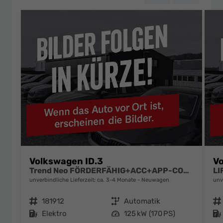
Volkswagen ID.3
Vo
Trend Neo FÖRDERFÄHIG+ACC+APP-CONNECT+KLIMA+LED+LIGHT ASSIST
unverbindliche Lieferzeit: ca. 3-4 Monate
Neuwagen
unv
Fahrzeugnr.
181912
Getriebe
Automatik
Fahrzeugnr.
Kraftstoff
Elektro
Leistung
125 kW (170 PS)
Kraftstoff