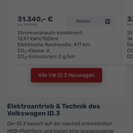
31.340,– €
3
Details
Fahrzeug pa
incl. 19% MwSt.
incl
Stromverbrauch kombiniert:
St
13,97 kWh/100km
14
Elektrische Reichweite:
417 km
El
CO
-Klasse:
A
C
2
CO
-Emissionen:
0 g/km
C
2
Alle VW ID.3 Neuwagen
Elektroantrieb & Technik des
Volkswagen ID.3
Der ID.3 basiert auf der speziell entwickelten
MEB-Plattform und bietet eine ausgewogene