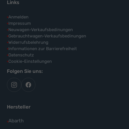
Links
Anmelden
Impressum
Neuwagen-Verkaufsbedinungen
Gebrauchtwagen-Verkaufsbedinungen
Widerrufsbelehrung
Informationen zur Barrierefreiheit
Datenschutz
Cookie-Einstellungen
Folgen Sie uns:
autoflex
autoflex24
auf
auf
instagram
facebook
Hersteller
Alle
Abarth