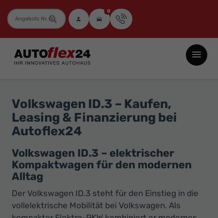
0
Fahrzeugnummer
Autoflex24
GmbH
-
EU-
Volkswagen ID.3 – Kaufen,
Neuwagen
Leasing & Finanzierung bei
Jahreswagen
Autoflex24
und
Gebrauchtwagen
Volkswagen ID.3 – elektrischer
Kompaktwagen für den modernen
zu
Alltag
Top-
Preisen
Der Volkswagen ID.3 steht für den Einstieg in die
vollelektrische Mobilität bei Volkswagen. Als
-
kompakter Elektro-PKW kombiniert er modernes