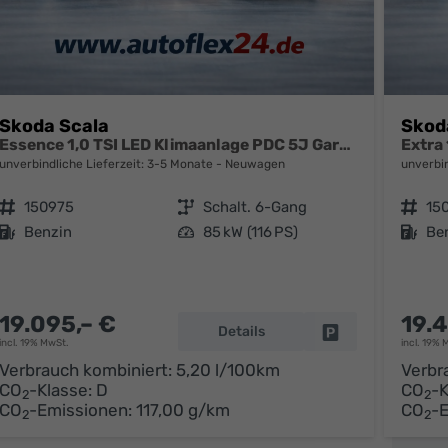
Skoda Scala
Skod
Essence 1,0 TSI LED Klimaanlage PDC 5J Garantie Spurhalteassistent Bluetooth
unverbindliche Lieferzeit: 3-5 Monate
Neuwagen
unverbin
Fahrzeugnr.
150975
Getriebe
Schalt. 6-Gang
Fahrzeugnr.
15
Kraftstoff
Benzin
Leistung
85 kW (116 PS)
Kraftstoff
Be
19.095,– €
19.4
Details
parken
Fahrzeug parken
incl. 19% MwSt.
incl. 19% 
Verbrauch kombiniert:
5,20 l/100km
Verbr
CO
-Klasse:
D
CO
-K
2
2
CO
-Emissionen:
117,00 g/km
CO
-
2
2