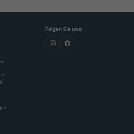
Folgen Sie uns:
autoflex
autoflex24
auf
auf
instagram
facebook
en
en
ng
gen