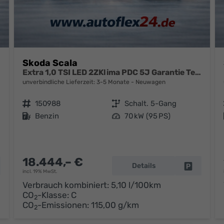
Skoda Scala
Extra 1,0 TSI LED 2ZKlima PDC 5J Garantie Temp Kamera Sunset Alu Felgen SmartLink Sitzheizung Multi Lederlenkrad Bluetooth
unverbindliche Lieferzeit: 3-5 Monate
Neuwagen
Fahrzeugnr.
150988
Getriebe
Schalt. 5-Gang
Kraftstoff
Benzin
Leistung
70 kW (95 PS)
18.444,– €
Details
hrzeug parken
Fahrzeug 
incl. 19% MwSt.
Verbrauch kombiniert:
5,10 l/100km
CO
-Klasse:
C
2
CO
-Emissionen:
115,00 g/km
2