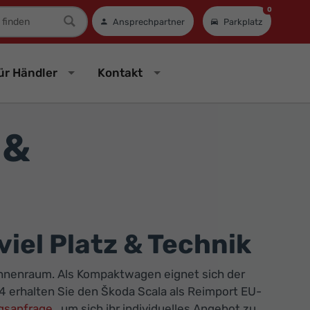
0
mer
Ansprechpartner
Parkplatz
ür Händler
Kontakt
 &
iel Platz & Technik
 Innenraum. Als Kompaktwagen eignet sich der
x24 erhalten Sie den Škoda Scala als Reimport EU-
ngsanfrage
, um sich ihr individuelles Angebot zu