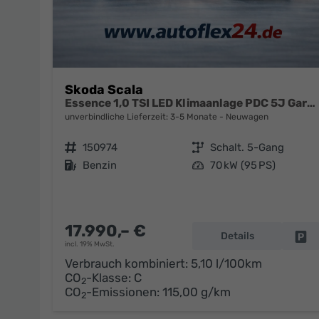
Skoda Scala
Essence 1,0 TSI LED Klimaanlage PDC 5J Garantie Spurhalteassistent Bluetooth
unverbindliche Lieferzeit: 3-5 Monate
Neuwagen
Fahrzeugnr.
150974
Getriebe
Schalt. 5-Gang
Kraftstoff
Benzin
Leistung
70 kW (95 PS)
17.990,– €
Details
Fa
incl. 19% MwSt.
Verbrauch kombiniert:
5,10 l/100km
CO
-Klasse:
C
2
CO
-Emissionen:
115,00 g/km
2