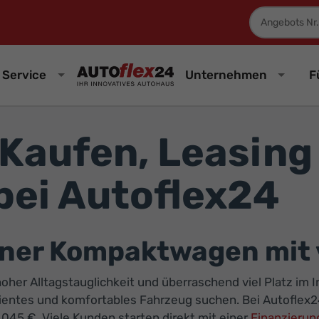
Fahrzeugnum
Service
Unternehmen
F
 Kaufen, Leasing
bei Autoflex24
ner Kompaktwagen mit v
oher Alltagstauglichkeit und überraschend viel Platz im
effizientes und komfortables Fahrzeug suchen. Bei Autofle
045 €. Viele Kunden starten direkt mit einer
Finanzieru