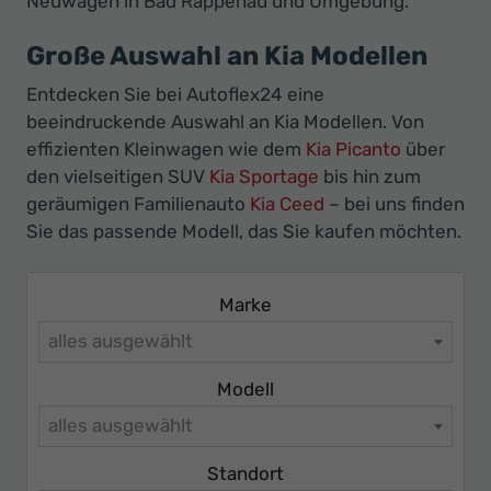
Neuwagen in Bad Rappenau und Umgebung.
Ihr
Innovatives
Große Auswahl an Kia Modellen
Autohaus
Entdecken Sie bei Autoflex24 eine
beeindruckende Auswahl an Kia Modellen. Von
effizienten Kleinwagen wie dem
Kia Picanto
über
den vielseitigen SUV
Kia Sportage
bis hin zum
geräumigen Familienauto
Kia Ceed
– bei uns finden
Sie das passende Modell, das Sie kaufen möchten.
Marke
alles ausgewählt
Modell
alles ausgewählt
Standort