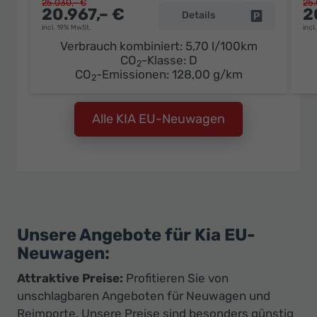
25.030,– €
25.
20.967,– €
2
Details
Fahrzeug pa
incl. 19% MwSt.
incl
Verbrauch kombiniert:
5,70 l/100km
CO
-Klasse:
D
2
CO
-Emissionen:
128,00 g/km
2
Alle KIA EU-Neuwagen
Unsere Angebote für Kia EU-
Neuwagen:
Attraktive Preise:
Profitieren Sie von
unschlagbaren Angeboten für Neuwagen und
Reimporte. Unsere Preise sind besonders günstig