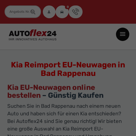
0
Fahrzeugnummer
Autoflex24
GmbH
-
EU-
Kia Reimport EU-Neuwagen in
Neuwagen
Bad Rappenau
Jahreswagen
und
Kia EU-Neuwagen online
Gebrauchtwagen
bestellen
– Günstig Kaufen
zu
Suchen Sie in Bad Rappenau nach einem neuen
Top-
Auto und haben sich für einen Kia entschieden?
Preisen
Bei Autoflex24 sind Sie genau richtig! Wir bieten
eine große Auswahl an Kia Reimport EU-
-