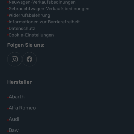
Neuwagen-Verkaufsbedinungen
Gebrauchtwagen-Verkaufsbedinungen
Widerrufsbelehrung
Informationen zur Barrierefreiheit
Datenschutz
Cookie-Einstellungen
Folgen Sie uns:
autoflex
autoflex24
auf
auf
instagram
facebook
Hersteller
Alle
Abarth
Fahrzeuge
Alle
Alfa Romeo
von
Fahrzeuge
Alle
Audi
Abarth
von
Fahrzeuge
Alle
Baw
anzeigen
Alfa