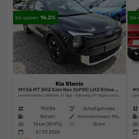
16,2%
Kia Stonic
MY26 MT SHZ Kam Nav 2xPDC LHZ Klima Temp
unverbindliche Lieferzeit:
12 Tage
Fahrzeug mit Tageszulassung
unv
Fahrzeugnr.
190134
Getriebe
Schaltgetriebe
Fahrzeugnr.
Kraftstoff
Benzin
Außenfarbe
Auroraschwarz Metallic
Kraftstoff
Leistung
74 kW (101 PS)
Kilometerstand
10 km
Leistung
27.03.2026