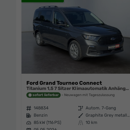
Ford Grand Tourneo Connect
Titanium 1,5 7 Sitzer Klimaautomatik Anhängerkupplung Sitzheizung Einparkhilfe Kamera 17 Zoll Leichtmetall ACC
sofort lieferbar
Neuwagen mit Tageszulassung
Fahrzeugnr.
148834
Getriebe
Autom. 7-Gang
Kraftstoff
Benzin
Außenfarbe
Graphite Grey metallic
Leistung
85 kW (116 PS)
Kilometerstand
10 km
05.05.2026