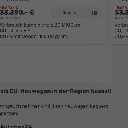
45.650,– €
45.650,
33.390,– €
33.
Details
parken
Fahrzeug parken
incl. 19% MwSt.
incl. 19% 
Verbrauch kombiniert:
6,80 l/100km
Verbr
CO
-Klasse:
E
CO
-K
2
2
CO
-Emissionen:
155,00 g/km
CO
-
2
2
als EU-Neuwagen in der Region Kassel!
 in Anspruch nehmen und Ihren Neuwagen bequem
hpartner.
 Autoflex24