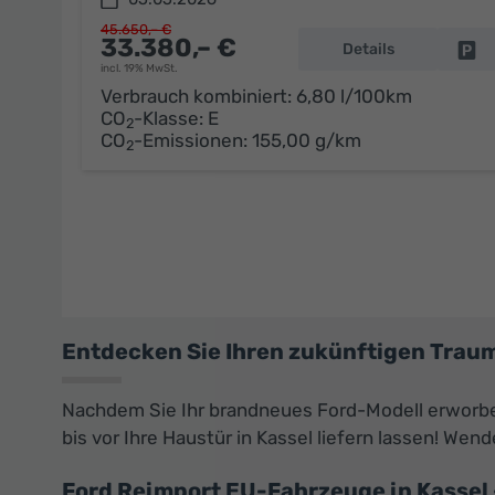
45.650,– €
33.380,– €
Details
Fa
incl. 19% MwSt.
Verbrauch kombiniert:
6,80 l/100km
CO
-Klasse:
E
2
CO
-Emissionen:
155,00 g/km
2
Entdecken Sie Ihren zukünftigen Trau
Nachdem Sie Ihr brandneues Ford-Modell erworb
bis vor Ihre Haustür in Kassel liefern lassen! Wen
Ford Reimport EU-Fahrzeuge in Kassel 