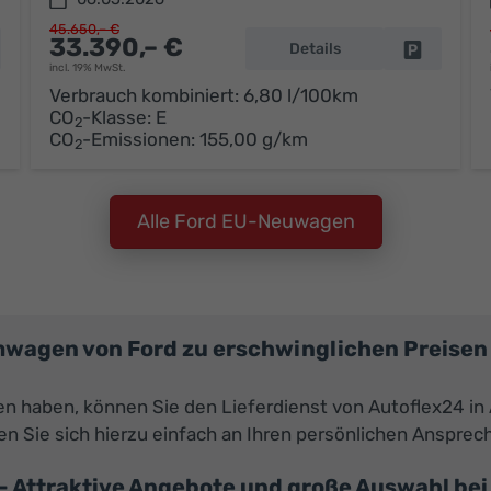
45.650,– €
33.390,– €
Details
hrzeug parken
Fahrzeug 
incl. 19% MwSt.
Verbrauch kombiniert:
6,80 l/100km
CO
-Klasse:
E
2
CO
-Emissionen:
155,00 g/km
2
Alle Ford EU-Neuwagen
mwagen von Ford zu erschwinglichen Preisen 
en haben, können Sie den Lieferdienst von Autoflex24
den Sie sich hierzu einfach an Ihren persönlichen Ansprec
- Attraktive Angebote und große Auswahl bei