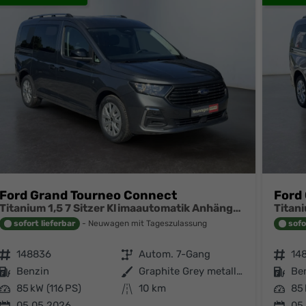
Ford Grand Tourneo Connect
Ford
Titanium 1,5 7 Sitzer Klimaautomatik Anhängerkupplung Sitzheizung Einparkhilfe Kamera 17 Zoll Leichtmetall ACC
sofort lieferbar
Neuwagen mit Tageszulassung
sofo
Fahrzeugnr.
148836
Getriebe
Autom. 7-Gang
Fahrzeugnr.
14
Kraftstoff
Benzin
Außenfarbe
Graphite Grey metallic
Kraftstoff
Be
Leistung
85 kW (116 PS)
Kilometerstand
10 km
Leistung
85 
05.05.2026
05