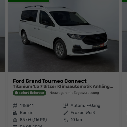
Ford Grand Tourneo Connect
Titanium 1,5 7 Sitzer Klimaautomatik Anhängerkupplung Sitzheizung Einparkhilfe Kamera 17 Zoll Leichtmetall ACC
sofort lieferbar
Neuwagen mit Tageszulassung
Fahrzeugnr.
148841
Getriebe
Autom. 7-Gang
Kraftstoff
Benzin
Außenfarbe
Frozen Weiß
Leistung
85 kW (116 PS)
Kilometerstand
10 km
06.05.2026