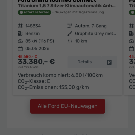
Ford Grand Tourneo Connect
Fo
Titanium 1,5 7 Sitzer Klimaautomatik Anhängerkupplung Sitzheizung Einparkhilfe Kamera 17 Zoll Leichtmetall ACC
sofort lieferbar
Neuwagen mit Tageszulassung
Fahrzeugnr.
148834
Getriebe
Autom. 7-Gang
Fahrzeugnr.
Kraftstoff
Benzin
Außenfarbe
Graphite Grey metallic
Kraftstoff
Leistung
85 kW (116 PS)
Kilometerstand
10 km
Leistung
05.05.2026
45.650,– €
45.
33.380,– €
3
Details
Fahrzeug pa
incl. 19% MwSt.
incl
Verbrauch kombiniert:
6,80 l/100km
Ve
CO
-Klasse:
E
C
2
CO
-Emissionen:
155,00 g/km
C
2
Alle Ford EU-Neuwagen