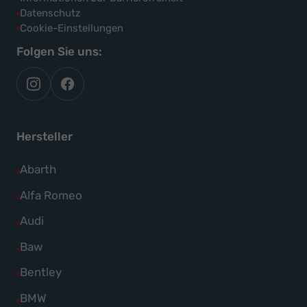
Datenschutz
Cookie-Einstellungen
Folgen Sie uns:
autoflex
autoflex24
auf
auf
instagram
facebook
Hersteller
Alle
Abarth
Fahrzeuge
Alle
Alfa Romeo
von
Fahrzeuge
Alle
Audi
Abarth
von
Fahrzeuge
Alle
Baw
anzeigen
Alfa
von
Fahrzeuge
Alle
Bentley
Romeo
Audi
von
Fahrzeuge
anzeigen
Alle
BMW
anzeigen
Baw