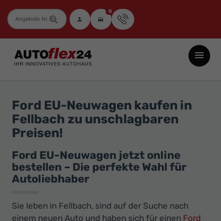
0
Fahrzeugnummer
Autoflex24
GmbH
-
EU-
Ford EU-Neuwagen kaufen in
Neuwagen
Fellbach zu unschlagbaren
Jahreswagen
Preisen!
und
Gebrauchtwagen
Ford EU-Neuwagen jetzt online
bestellen – Die perfekte Wahl für
zu
Autoliebhaber
Top-
Preisen
Sie leben in Fellbach, sind auf der Suche nach
-
einem neuen Auto und haben sich für einen
Ford