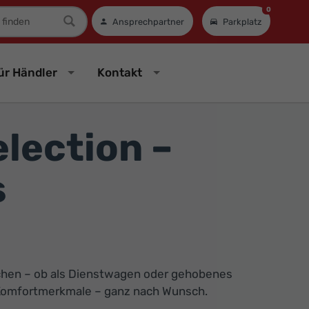
0
mer
Ansprechpartner
Parkplatz
ür Händler
Kontakt
lection –
s
suchen – ob als Dienstwagen oder gehobenes
 Komfortmerkmale – ganz nach Wunsch.