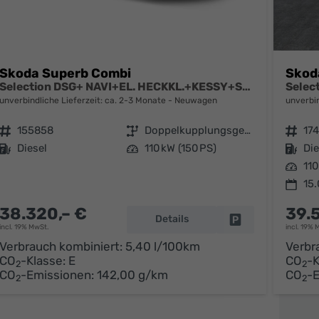
Skoda Superb Combi
Skod
Selection DSG+ NAVI+EL. HECKKL.+KESSY+SHZ V+H
unverbindliche Lieferzeit: ca. 2-3 Monate
Neuwagen
unverbin
Fahrzeugnr.
155858
Getriebe
Doppelkupplungsgetriebe (DSG)
Fahrzeugnr.
17
Kraftstoff
Diesel
Leistung
110 kW (150 PS)
Kraftstoff
Die
Leistung
110
15
38.320,– €
39.
parken
Details
Fahrzeug parken
incl. 19% MwSt.
incl. 19% 
Verbrauch kombiniert:
5,40 l/100km
Verbr
CO
-Klasse:
E
CO
-K
2
2
CO
-Emissionen:
142,00 g/km
CO
-
2
2