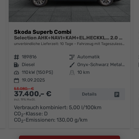
Skoda Superb Combi
Selection AHK+NAVI+KAM+EL.HECKKL... 2.0 TDI DSG
unverbindliche Lieferzeit:
10 Tage
Fahrzeug mit Tageszulassung
Fahrzeugnr.
189816
Getriebe
Automatik
Kraftstoff
Diesel
Außenfarbe
Onyx-Schwarz Metallic
Leistung
110 kW (150 PS)
Kilometerstand
10 km
19.09.2025
53.080,– €
37.400,– €
Details
Fahrzeug 
hrzeug parken
incl. 19% MwSt.
Verbrauch kombiniert:
5,00 l/100km
CO
-Klasse:
D
2
CO
-Emissionen:
130,00 g/km
2