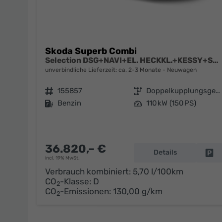
Skoda Superb Combi
Selection DSG+NAVI+EL. HECKKL.+KESSY+SHZ V+H
unverbindliche Lieferzeit: ca. 2-3 Monate
Neuwagen
Fahrzeugnr.
155857
Getriebe
Doppelkupplungsgetriebe (DSG)
Kraftstoff
Benzin
Leistung
110 kW (150 PS)
36.820,– €
Details
Fa
incl. 19% MwSt.
Verbrauch kombiniert:
5,70 l/100km
CO
-Klasse:
D
2
CO
-Emissionen:
130,00 g/km
2