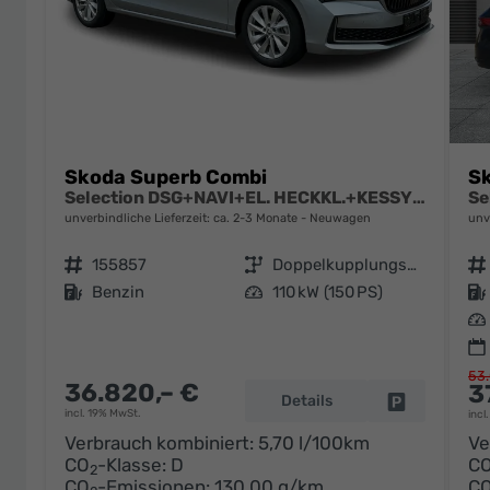
Skoda Superb Combi
S
Selection DSG+NAVI+EL. HECKKL.+KESSY+SHZ V+H
unverbindliche Lieferzeit: ca. 2-3 Monate
Neuwagen
unv
Fahrzeugnr.
155857
Getriebe
Doppelkupplungsgetriebe (DSG)
Fahrzeugnr.
Kraftstoff
Benzin
Leistung
110 kW (150 PS)
Kraftstoff
Leistung
53.
36.820,– €
3
Details
Fahrzeug pa
incl. 19% MwSt.
incl
Verbrauch kombiniert:
5,70 l/100km
Ve
CO
-Klasse:
D
C
2
CO
-Emissionen:
130,00 g/km
C