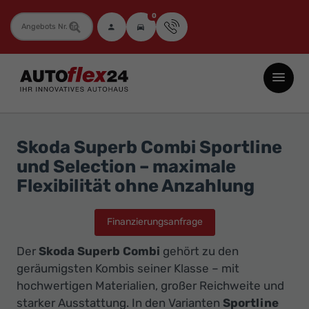
0
Fahrzeugnummer
Autoflex24
GmbH
-
EU-
Skoda Superb Combi Sportline
Neuwagen
und Selection – maximale
Jahreswagen
Flexibilität ohne Anzahlung
und
Gebrauchtwagen
Finanzierungsanfrage
zu
Der
Skoda Superb Combi
gehört zu den
Top-
geräumigsten Kombis seiner Klasse – mit
Preisen
hochwertigen Materialien, großer Reichweite und
-
starker Ausstattung. In den Varianten
Sportline