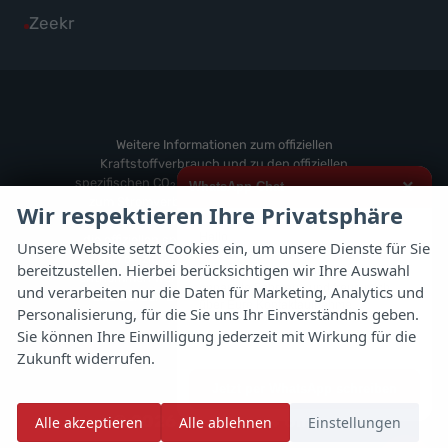
von
Fahrzeuge
Alle
Zeekr
anzeigen
Volvo
von
Fahrzeuge
anzeigen
Weitere
von
anzeigen
Zeekr
anzeigen
Weitere Informationen zum offiziellen
Kraftstoffverbrauch und zu den offiziellen
spezifischen CO
-Emissionen und gegebenenfalls
×
WhatsApp Chat
2
zum Stromverbrauch neuer PKW können dem
Wir respektieren Ihre Privatsphäre
'Leitfaden über den offiziellen Kraftstoffverbrauch,
Hallo,
die offiziellen spezifischen CO
-Emissionen und
2
Unsere Website setzt Cookies ein, um unsere Dienste für Sie
den offiziellen Stromverbrauch neuer PKW'
bereitzustellen. Hierbei berücksichtigen wir Ihre Auswahl
ich interessiere mich für das oben
entnommen werden, der an allen Verkaufsstellen
genannte Fahrzeug und freue mich
und verarbeiten nur die Daten für Marketing, Analytics und
und bei der 'Deutschen Automobil Treuhand
über Eure Kontaktaufnahme.
Personalisierung, für die Sie uns Ihr Einverständnis geben.
GmbH' unentgeltlich erhältlich ist unter
Sie können Ihre Einwilligung jederzeit mit Wirkung für die
www.dat.de.
Viele Grüße
Zukunft widerrufen.
Jetzt per WhatsApp schreiben
© 2026
Autoflex 24 GmbH
Alle akzeptieren
Alle ablehnen
Einstellungen