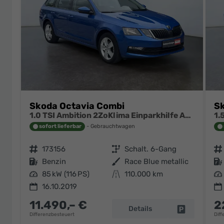
Skoda Octavia Combi
Sk
1.0 TSI Ambition 2ZoKlima Einparkhilfe Audio Swing
sofort lieferbar
Gebrauchtwagen
Fahrzeugnr.
173156
Getriebe
Schalt. 6-Gang
Fahrzeugnr.
Kraftstoff
Benzin
Außenfarbe
Race Blue metallic
Kraftstoff
Leistung
85 kW (116 PS)
Kilometerstand
110.000 km
Leistung
16.10.2019
11.490,– €
2
Details
Fahrzeug pa
Differenzbesteuert
Diff