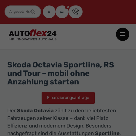
0
Fahrzeugnummer
Autoflex24
GmbH
-
EU-
Skoda Octavia Sportline, RS
Neuwagen
und Tour – mobil ohne
Jahreswagen
Anzahlung starten
und
Gebrauchtwagen
Finanzierungsanfrage
zu
Der
Skoda Octavia
zählt zu den beliebtesten
Top-
Fahrzeugen seiner Klasse – dank viel Platz,
Preisen
Effizienz und modernem Design. Besonders
-
nachgefragt sind die Ausstattungen
Sportline
,