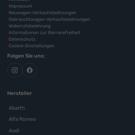
Impressum
Neuwagen-Verkaufsbedinungen
Gebrauchtwagen-Verkaufsbedinungen
Widerrufsbelehrung
Informationen zur Barrierefreiheit
Datenschutz
Cookie-Einstellungen
Folgen Sie uns:
autoflex
autoflex24
auf
auf
instagram
facebook
Hersteller
Alle
Abarth
Fahrzeuge
Alle
Alfa Romeo
von
Fahrzeuge
Alle
Audi
Abarth