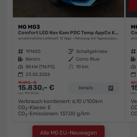
MG MG3
M
Comfort LED Nav Kam PDC Temp AppCo Klima 16Z
unverbindliche Lieferzeit:
12 Tage
Fahrzeug mit Tageszulassung
unv
Fahrzeugnr.
191420
Getriebe
Schaltgetriebe
Fahrzeugnr.
Kraftstoff
Benzin
Außenfarbe
Como Blue
Kraftstoff
Leistung
85 kW (116 PS)
Kilometerstand
10 km
Leistung
23.02.2026
19.490,– €
20.
15.830,– €
1
Details
Fahrzeug pa
incl. 19% MwSt.
incl
Verbrauch kombiniert:
6,10 l/100km
Ve
CO
-Klasse:
E
C
2
CO
-Emissionen:
137,00 g/km
C
2
Alle MG EU-Neuwagen