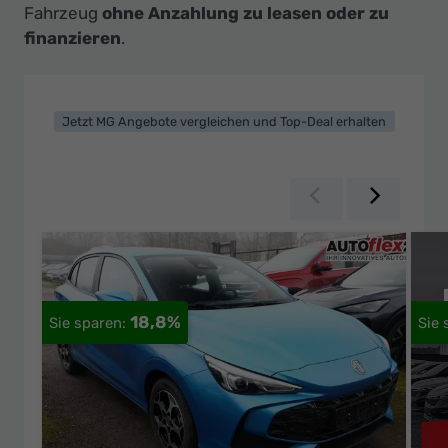
Ihr
Fahrzeug
ohne Anzahlung zu leasen oder zu
Innovatives
finanzieren
.
Autohaus
Jetzt MG Angebote vergleichen und Top-Deal erhalten
Zurück
Weiter
18,8%