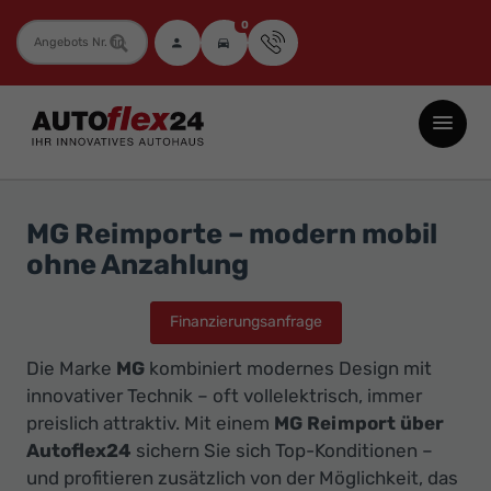
0
Fahrzeugnummer
Autoflex24
GmbH
-
EU-
MG Reimporte – modern mobil
Neuwagen
ohne Anzahlung
Jahreswagen
und
Finanzierungsanfrage
Gebrauchtwagen
Die Marke
MG
kombiniert modernes Design mit
zu
innovativer Technik – oft vollelektrisch, immer
Top-
preislich attraktiv. Mit einem
MG Reimport über
Preisen
Autoflex24
sichern Sie sich Top-Konditionen –
-
und profitieren zusätzlich von der Möglichkeit, das