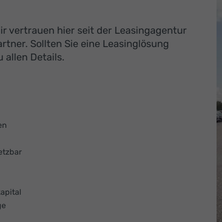
r vertrauen hier seit der Leasingagentur
tner. Sollten Sie eine Leasinglösung
 allen Details.
en
etzbar
apital
ge