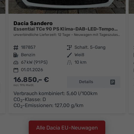
Dacia Sandero
Essential TCe 90 PS Klima-DAB-LED-Tempomat-Limiter-sofort
unverbindliche Lieferzeit:
12 Tage
Neuwagen mit Tageszulassung
Fahrzeugnr.
187857
Getriebe
Schalt. 5-Gang
Kraftstoff
Benzin
Außenfarbe
Weiß
Leistung
67 kW (91 PS)
Kilometerstand
10 km
01.01.2026
16.850,– €
Details
Fahrzeug 
incl. 19% MwSt.
hrzeug parken
Verbrauch kombiniert:
5,60 l/100km
CO
-Klasse:
D
2
CO
-Emissionen:
127,00 g/km
2
Alle Dacia EU-Neuwagen