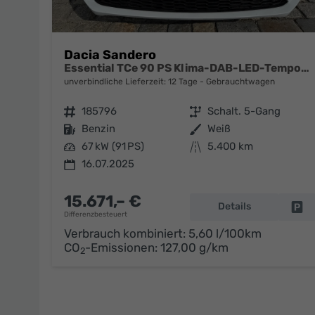
Dacia Sandero
Essential TCe 90 PS Klima-DAB-LED-Tempomat-Limiter-sofort
unverbindliche Lieferzeit:
12 Tage
Gebrauchtwagen
Fahrzeugnr.
185796
Getriebe
Schalt. 5-Gang
Kraftstoff
Benzin
Außenfarbe
Weiß
Leistung
67 kW (91 PS)
Kilometerstand
5.400 km
16.07.2025
15.671,– €
Details
Fa
Differenzbesteuert
Verbrauch kombiniert:
5,60 l/100km
CO
-Emissionen:
127,00 g/km
2