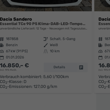
Dacia Sandero
Daci
Essential TCe 90 PS Klima-DAB-LED-Tempomat-Limiter-sofort
unverbindliche Lieferzeit:
12 Tage
Neuwagen mit Tageszulassung
unverbin
Fahrzeugnr.
187858
Getriebe
Schalt. 5-Gang
Fahrzeugnr.
18
Kraftstoff
Benzin
Außenfarbe
Weiß
Kraftstoff
Be
Leistung
67 kW (91 PS)
Kilometerstand
10 km
Leistung
67 
01.01.2026
01.
16.850,– €
16.
Details
parken
Fahrzeug parken
incl. 19% MwSt.
incl. 19% 
Verbrauch kombiniert:
5,60 l/100km
Verbr
CO
-Klasse:
D
CO
-K
2
2
CO
-Emissionen:
127,00 g/km
CO
-
2
2