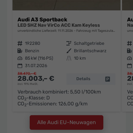
Audi A3 Sportback
Au
LED SHZ Nav VirCo ACC Kam Keyless
Na
unverbindliche Lieferzeit:
11.11.2026
Fahrzeug mit Tageszulassung
unv
Fahrzeugnr.
192280
Getriebe
Schaltgetriebe
Fahrzeugnr.
Kraftstoff
Benzin
Außenfarbe
Brillantschwarz
Kraftstoff
Leistung
85 kW (116 PS)
Kilometerstand
10 km
Leistung
31.07.2026
38.470,– €
38.
28.003,– €
2
Details
Fahrzeug pa
incl. 19% MwSt.
incl
Verbrauch kombiniert:
5,50 l/100km
Ve
CO
-Klasse:
D
C
2
CO
-Emissionen:
126,00 g/km
C
2
Alle Audi EU-Neuwagen