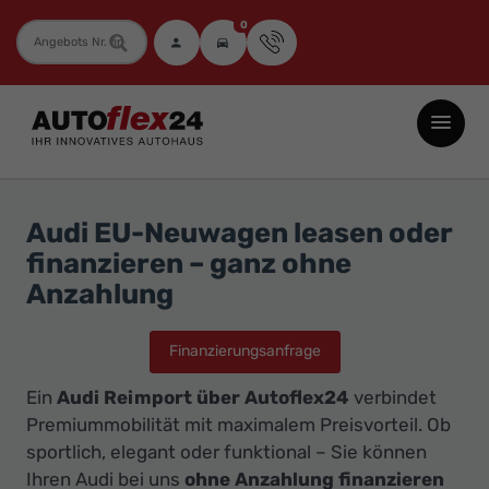
0
Fahrzeugnummer
Autoflex24
GmbH
-
EU-
Audi EU-Neuwagen leasen oder
Neuwagen
finanzieren – ganz ohne
Jahreswagen
Anzahlung
und
Gebrauchtwagen
Finanzierungsanfrage
zu
Ein
Audi Reimport über Autoflex24
verbindet
Top-
Premiummobilität mit maximalem Preisvorteil. Ob
Preisen
sportlich, elegant oder funktional – Sie können
-
Ihren Audi bei uns
ohne Anzahlung finanzieren