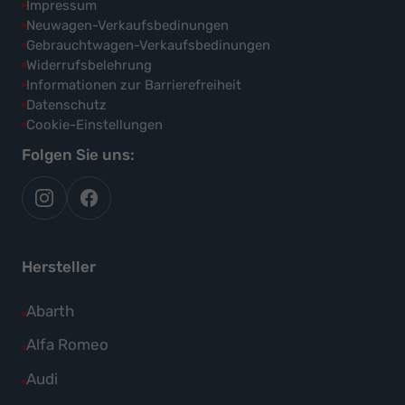
Impressum
Neuwagen-Verkaufsbedinungen
Gebrauchtwagen-Verkaufsbedinungen
Widerrufsbelehrung
Informationen zur Barrierefreiheit
Datenschutz
Cookie-Einstellungen
Folgen Sie uns:
autoflex
autoflex24
auf
auf
instagram
facebook
Hersteller
Alle
Abarth
Fahrzeuge
Alle
Alfa Romeo
von
Fahrzeuge
Alle
Audi
Abarth
von
Fahrzeuge