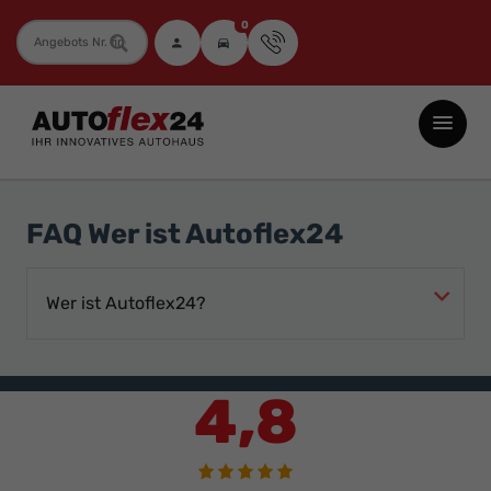
0
Fahrzeugnummer
Autoflex24
GmbH
-
EU-
FAQ Wer ist Autoflex24
Neuwagen
Jahreswagen
Wer ist Autoflex24?
und
Gebrauchtwagen
zu
4,8
Top-
Preisen
-