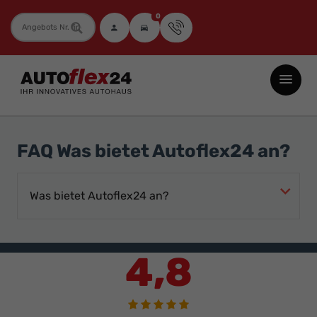
0
Fahrzeugnummer
Autoflex24
GmbH
-
EU-
FAQ Was bietet Autoflex24 an?
Neuwagen
Jahreswagen
Was bietet Autoflex24 an?
und
Gebrauchtwagen
zu
4,8
Top-
Preisen
-