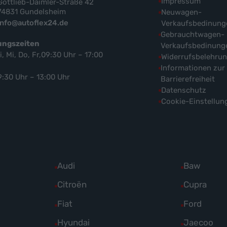
Impressum
Gottlieb-Daimler-Straße 42
74831 Gundelsheim
Neuwagen-
info@autoflex24.de
Verkaufsbedinung
Gebrauchtwagen-
ungszeiten
Verkaufsbedinung
i, Mi, Do, Fr,09:30 Uhr – 17:00
Widerrufsbelehru
Informationen zur
9:30 Uhr – 13:00 Uhr
Barrierefreiheit
Datenschutz
Cookie-Einstellun
Alle
Audi
Alle
Baw
Fahrzeuge
Fahrzeuge
Alle
Citroën
Alle
Cupra
von
von
Fahrzeuge
Fahrzeuge
Alle
Fiat
Alle
Ford
Audi
Baw
von
von
Fahrzeuge
Fahrzeuge
Alle
Hyundai
Alle
Jaecoo
anzeigen
anzeigen