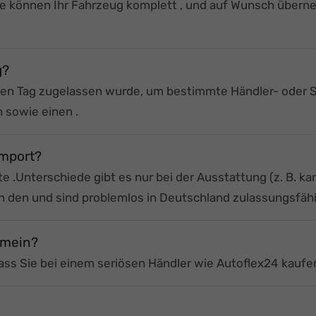
ie können Ihr Fahrzeug komplett
, und auf Wunsch übern
g?
inen Tag zugelassen wurde, um bestimmte Händler- oder 
en
sowie einen
.
import?
rte
.
Unterschiede gibt es nur bei der Ausstattung (z. B. k
en den
und sind problemlos in Deutschland zulassungsfähi
emein?
dass Sie bei einem seriösen Händler wie Autoflex24 kaufe