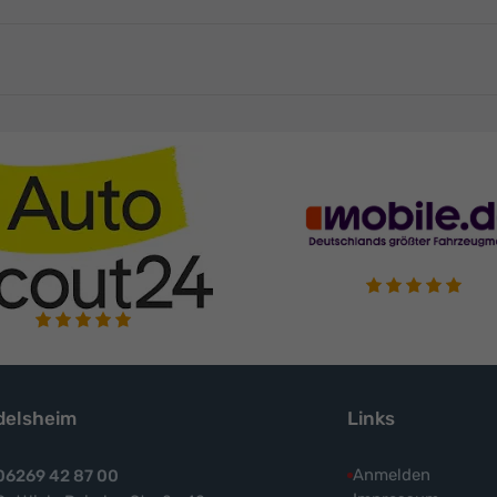
elsheim
Links
Anmelden
06269 42 87 00