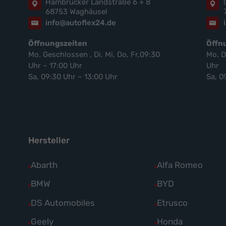
Hambrücker Landstraße 6 + 8
68753 Waghäusel
info@autoflex24.de
Öffnungszeiten
Öffn
Mo. Geschlossen , Di, Mi, Do, Fr,09:30
Mo, D
Uhr – 17:00 Uhr
Uhr
Sa, 09:30 Uhr – 13:00 Uhr
Sa, 0
Hersteller
Alle
Abarth
Alle
Alfa Romeo
Fahrzeuge
Fahrzeuge
Alle
BMW
Alle
BYD
von
von
Fahrzeuge
Fahrzeuge
Alle
DS Automobiles
Alle
Etrusco
Abarth
Alfa
von
von
Fahrzeuge
Fahrzeuge
Alle
Geely
Alle
Honda
anzeigen
Romeo