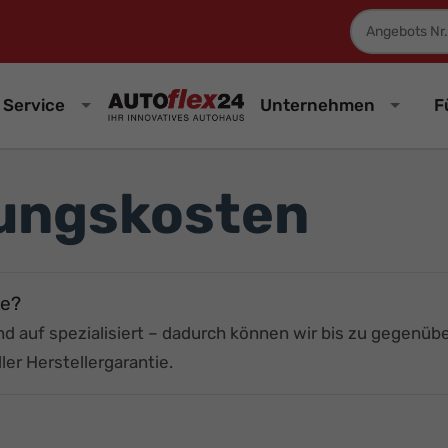
Fahrzeugnum
Service
Unternehmen
F
ungskosten
te?
ind auf
spezialisiert – dadurch können wir bis zu
gegenüber
ller Herstellergarantie.