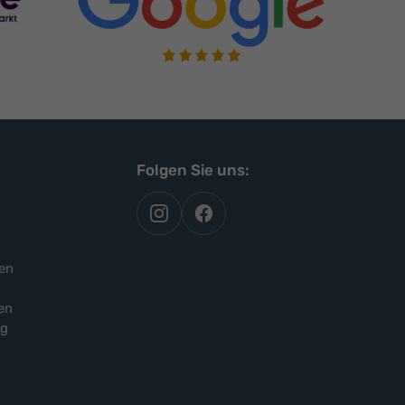
Folgen Sie uns:
autoflex
autoflex24
auf
auf
instagram
facebook
en
en
ng