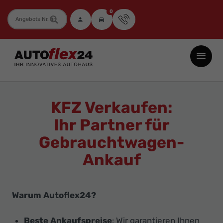
0
Fahrzeugnummer
Autoflex24
GmbH
-
EU-
KFZ Verkaufen:
Neuwagen
Ihr Partner für
Jahreswagen
Gebrauchtwagen-
und
Gebrauchtwagen
Ankauf
zu
Top-
Warum Autoflex24?
Preisen
-
Beste Ankaufspreise
: Wir garantieren Ihnen