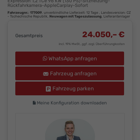
Expression 1,2 TCe 96 KW (130 PS)-Sitzheizung-
Ihr
Rückfahrkamera-AppleCarplay-Sofort
Innovatives
Fahrzeugnr.
:
177009
, unverbindliche Lieferzeit:
12 Tage
, Landesversion: CZ
- Tschechische Republik,
Neuwagen mit Tageszulassung
, Lieferantenlager
Autohaus
24.050,– €
Gesamtpreis
incl. 19% MwSt., ggf. zzgl. Überführungkosten
WhatsApp anfragen
Fahrzeug anfragen
Fahrzeug parken
Meine Konfiguration downloaden