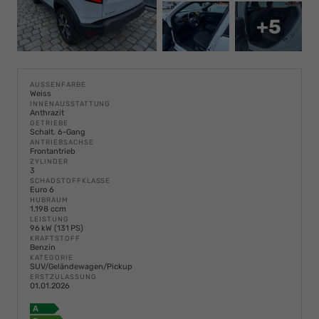
+5
AUSSENFARBE
Weiss
INNENAUSSTATTUNG
Anthrazit
GETRIEBE
Schalt. 6-Gang
ANTRIEBSACHSE
Frontantrieb
ZYLINDER
3
SCHADSTOFFKLASSE
Euro 6
HUBRAUM
1.198 ccm
LEISTUNG
96 kW (131 PS)
KRAFTSTOFF
Benzin
KATEGORIE
SUV/Geländewagen/Pickup
ERSTZULASSUNG
01.01.2026